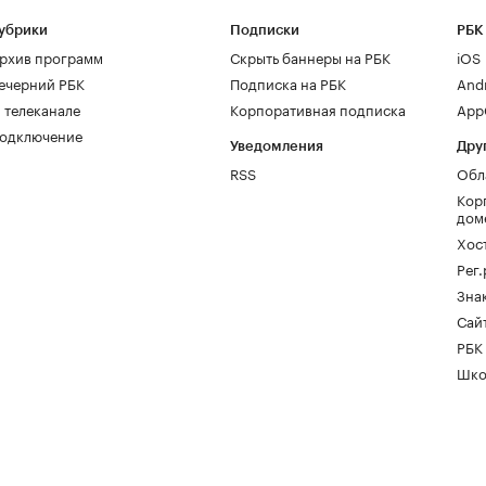
убрики
Подписки
РБК
рхив программ
Скрыть баннеры на РБК
iOS
ечерний РБК
Подписка на РБК
And
 телеканале
Корпоративная подписка
AppG
одключение
Уведомления
Дру
RSS
Обл
Кор
дом
Хос
Рег
Зна
Сайт
РБК
Шко