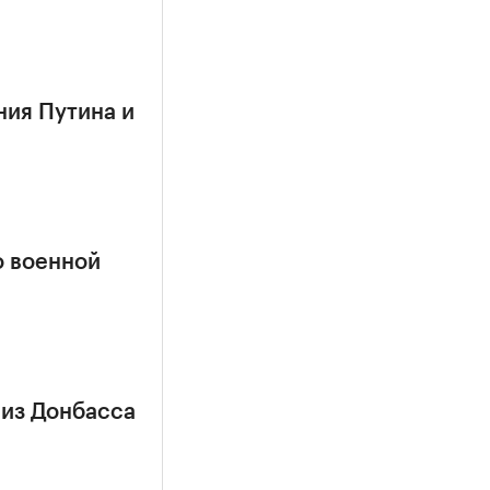
ния Путина и
о военной
 из Донбасса