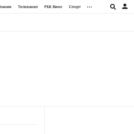
...
пании
Телеканал
РБК Вино
Спорт
ые проекты
Город
Стиль
Крипто
Спецпроекты СПб
логии и медиа
Финансы