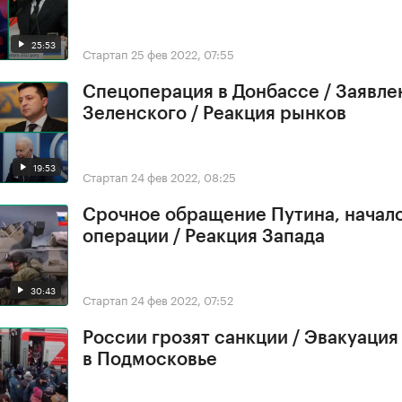
25:53
Стартап
25 фев 2022, 07:55
Спецоперация в Донбассе / Заявле
Зеленского / Реакция рынков
19:53
Стартап
24 фев 2022, 08:25
Срочное обращение Путина, начал
операции / Реакция Запада
30:43
Стартап
24 фев 2022, 07:52
России грозят санкции / Эвакуация
в Подмосковье