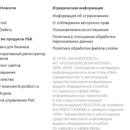
 Новости
Юридическая информация
Информация об ограничениях
roid
О соблюдении авторских прав
allery
Пользовательское соглашение
Политика в отношении обработки
гие продукты РБК
персональных данных
ако для бизнеса
Политика обработки файлов cookie
поративный регистратор
енов
© ООО «БИЗНЕСПРЕСС»,
АО «РОСБИЗНЕСКОНСАЛТИНГ»,
тинг сайтов
1995–2026
. Сообщения и материалы
.решения
информационного агентства «РБК»
(свидетельство о регистрации
комства
средства массовой информации
 знакомств podbor.ru
выдано Федеральной службой
по надзору в сфере связи,
 Курсы
информационных технологий
ла управления РБК
и массовых коммуникаций
(Роскомнадзор) 09.12.2015 за номером
ИА №ФС77-63848) и сетевого издания
«РБК» (свидетельство о регистрации
средства массовой информации
выдано Федеральной службой
по надзору в сфере связи,