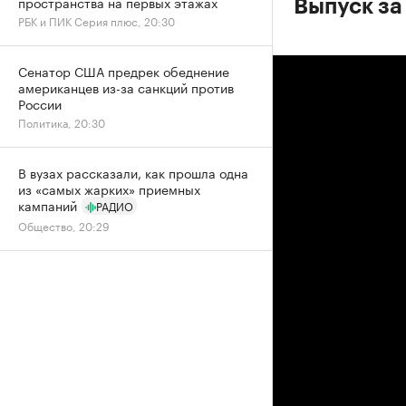
пространства на первых этажах
Выпуск за
РБК и ПИК Серия плюс, 20:30
Сенатор США предрек обеднение
американцев из-за санкций против
России
Политика, 20:30
В вузах рассказали, как прошла одна
из «самых жарких» приемных
кампаний
РАДИО
Общество, 20:29