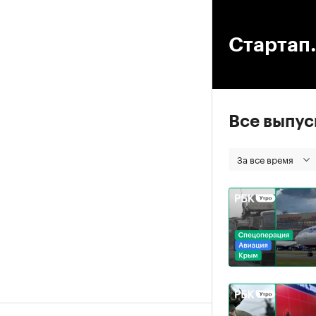
00
Стартап.
Все выпу
За все время