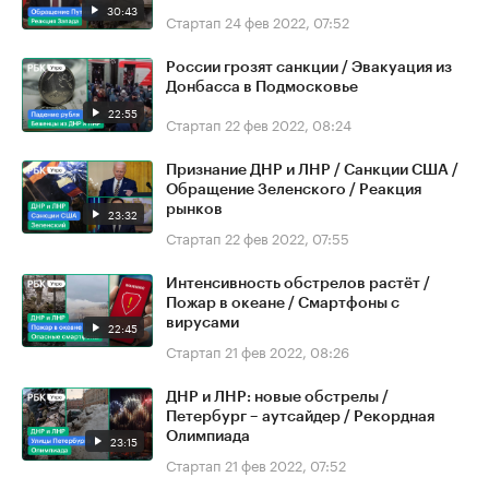
30:43
Стартап
24 фев 2022, 07:52
России грозят санкции / Эвакуация из
Донбасса в Подмосковье
22:55
Стартап
22 фев 2022, 08:24
Признание ДНР и ЛНР / Санкции США /
Обращение Зеленского / Реакция
рынков
23:32
Стартап
22 фев 2022, 07:55
Интенсивность обстрелов растёт /
Пожар в океане / Смартфоны с
вирусами
22:45
Стартап
21 фев 2022, 08:26
ДНР и ЛНР: новые обстрелы /
Петербург – аутсайдер / Рекордная
Олимпиада
23:15
Стартап
21 фев 2022, 07:52