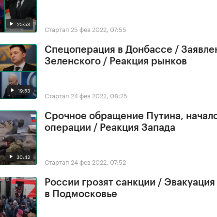
25:53
Стартап
25 фев 2022, 07:55
Спецоперация в Донбассе / Заявле
Зеленского / Реакция рынков
19:53
Стартап
24 фев 2022, 08:25
Срочное обращение Путина, начал
операции / Реакция Запада
30:43
Стартап
24 фев 2022, 07:52
России грозят санкции / Эвакуация
в Подмосковье