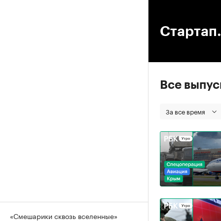
00
Стартап.
Все выпу
За все время
«Смешарики сквозь вселенные»