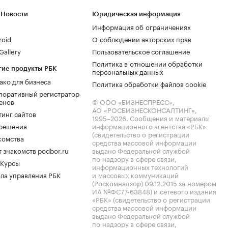
 Новости
Юридическая информация
Информация об ограничениях
roid
О соблюдении авторских прав
allery
Пользовательское соглашение
Политика в отношении обработки
гие продукты РБК
персональных данных
ако для бизнеса
Политика обработки файлов cookie
поративный регистратор
енов
© ООО «БИЗНЕСПРЕСС»,
АО «РОСБИЗНЕСКОНСАЛТИНГ»,
тинг сайтов
1995–2026
. Сообщения и материалы
.решения
информационного агентства «РБК»
(свидетельство о регистрации
комства
средства массовой информации
 знакомств podbor.ru
выдано Федеральной службой
по надзору в сфере связи,
 Курсы
информационных технологий
ла управления РБК
и массовых коммуникаций
(Роскомнадзор) 09.12.2015 за номером
ИА №ФС77-63848) и сетевого издания
«РБК» (свидетельство о регистрации
средства массовой информации
выдано Федеральной службой
по надзору в сфере связи,