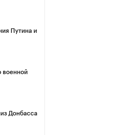
ния Путина и
о военной
 из Донбасса