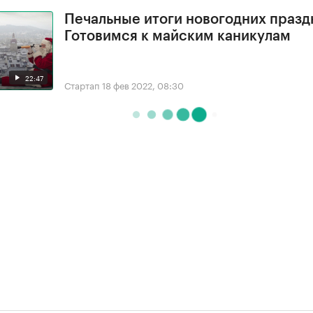
Печальные итоги новогодних празд
Готовимся к майским каникулам
22:47
Стартап
18 фев 2022, 08:30