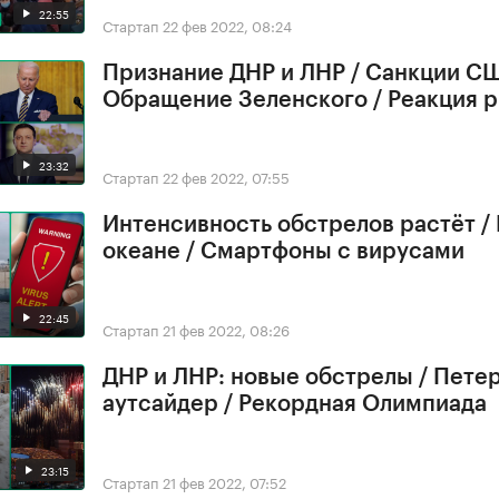
22:55
Стартап
22 фев 2022, 08:24
Признание ДНР и ЛНР / Санкции СШ
Обращение Зеленского / Реакция 
23:32
Стартап
22 фев 2022, 07:55
Интенсивность обстрелов растёт /
океане / Смартфоны с вирусами
22:45
Стартап
21 фев 2022, 08:26
ДНР и ЛНР: новые обстрелы / Петер
аутсайдер / Рекордная Олимпиада
23:15
Стартап
21 фев 2022, 07:52