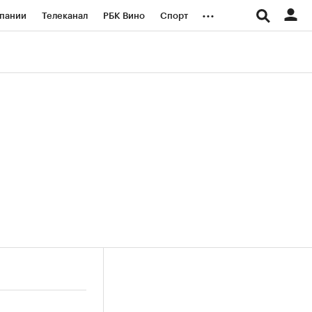
...
пании
Телеканал
РБК Вино
Спорт
ые проекты
Город
Стиль
Крипто
Спецпроекты СПб
логии и медиа
Финансы