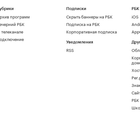
убрики
Подписки
РБК
рхив программ
Скрыть баннеры на РБК
iOS
ечерний РБК
Подписка на РБК
And
 телеканале
Корпоративная подписка
AppG
одключение
Уведомления
Дру
RSS
Обл
Кор
дом
Хос
Рег
Зна
Сайт
РБК
Шко