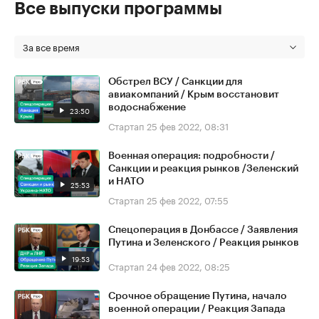
Все выпуски программы
За все время
Обстрел ВСУ / Санкции для
авиакомпаний / Крым восстановит
водоснабжение
23:50
Стартап
25 фев 2022, 08:31
Военная операция: подробности /
Санкции и реакция рынков /Зеленский
и НАТО
25:53
Стартап
25 фев 2022, 07:55
Спецоперация в Донбассе / Заявления
Путина и Зеленского / Реакция рынков
19:53
Стартап
24 фев 2022, 08:25
Срочное обращение Путина, начало
военной операции / Реакция Запада