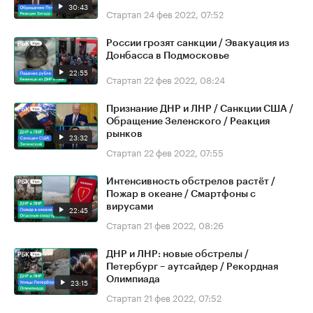
30:43
Стартап
24 фев 2022, 07:52
России грозят санкции / Эвакуация из
Донбасса в Подмосковье
22:55
Стартап
22 фев 2022, 08:24
Признание ДНР и ЛНР / Санкции США /
Обращение Зеленского / Реакция
рынков
23:32
Стартап
22 фев 2022, 07:55
Интенсивность обстрелов растёт /
Пожар в океане / Смартфоны с
вирусами
22:45
Стартап
21 фев 2022, 08:26
ДНР и ЛНР: новые обстрелы /
Петербург – аутсайдер / Рекордная
Олимпиада
23:15
Стартап
21 фев 2022, 07:52