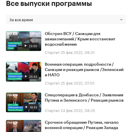
Все выпуски программы
За все время
Обстрел ВСУ / Санкции для
авиакомпаний / Крым восстановит
водоснабжение
23:50
Стартап
25 фев 2022, 08:31
Военная операция: подробности /
Санкции и реакция рынков /Зеленский
и НАТО
25:53
Стартап
25 фев 2022, 07:55
Спецоперация в Донбассе / Заявления
Путина и Зеленского / Реакция рынков
19:53
Стартап
24 фев 2022, 08:25
Срочное обращение Путина, начало
военной операции / Реакция Запада