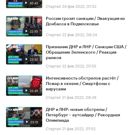
30:43
Стартап
24 фев 2022, 07:52
России грозят санкции / Эвакуация из
Донбасса в Подмосковье
22:55
Стартап
22 фев 2022, 08:24
Признание ДНР и ЛНР / Санкции США /
Обращение Зеленского / Реакция
рынков
23:32
Стартап
22 фев 2022, 07:55
Интенсивность обстрелов растёт /
Пожар в океане / Смартфоны с
вирусами
22:45
Стартап
21 фев 2022, 08:26
ДНР и ЛНР: новые обстрелы /
Петербург – аутсайдер / Рекордная
Олимпиада
23:15
Стартап
21 фев 2022, 07:52