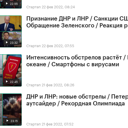
22:55
Стартап
22 фев 2022, 08:24
Признание ДНР и ЛНР / Санкции СШ
Обращение Зеленского / Реакция 
23:32
Стартап
22 фев 2022, 07:55
Интенсивность обстрелов растёт /
океане / Смартфоны с вирусами
22:45
Стартап
21 фев 2022, 08:26
ДНР и ЛНР: новые обстрелы / Петер
аутсайдер / Рекордная Олимпиада
23:15
Стартап
21 фев 2022, 07:52