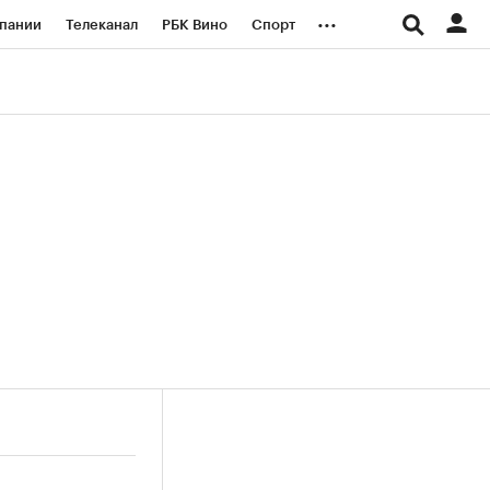
...
пании
Телеканал
РБК Вино
Спорт
ые проекты
Город
Стиль
Крипто
Спецпроекты СПб
логии и медиа
Финансы