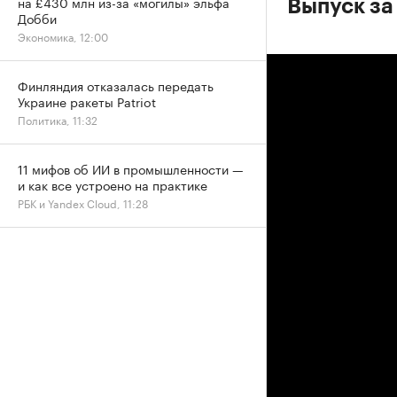
на £430 млн из-за «могилы» эльфа
Выпуск за
Добби
Экономика, 12:00
Финляндия отказалась передать
Украине ракеты Patriot
Политика, 11:32
11 мифов об ИИ в промышленности —
и как все устроено на практике
РБК и Yandex Cloud, 11:28