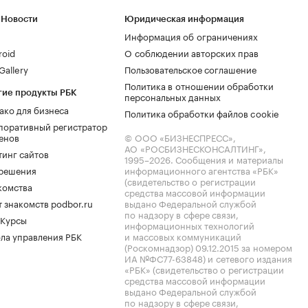
 Новости
Юридическая информация
Информация об ограничениях
roid
О соблюдении авторских прав
allery
Пользовательское соглашение
Политика в отношении обработки
гие продукты РБК
персональных данных
ако для бизнеса
Политика обработки файлов cookie
поративный регистратор
енов
© ООО «БИЗНЕСПРЕСС»,
АО «РОСБИЗНЕСКОНСАЛТИНГ»,
тинг сайтов
1995–2026
. Сообщения и материалы
.решения
информационного агентства «РБК»
(свидетельство о регистрации
комства
средства массовой информации
 знакомств podbor.ru
выдано Федеральной службой
по надзору в сфере связи,
 Курсы
информационных технологий
ла управления РБК
и массовых коммуникаций
(Роскомнадзор) 09.12.2015 за номером
ИА №ФС77-63848) и сетевого издания
«РБК» (свидетельство о регистрации
средства массовой информации
выдано Федеральной службой
по надзору в сфере связи,