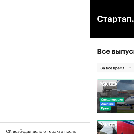
00
Стартап.
Все выпу
За все время
СК возбудил дело о теракте после