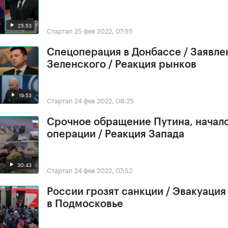
25:53
Стартап
25 фев 2022, 07:55
Спецоперация в Донбассе / Заявле
Зеленского / Реакция рынков
19:53
Стартап
24 фев 2022, 08:25
Срочное обращение Путина, начал
операции / Реакция Запада
30:43
Стартап
24 фев 2022, 07:52
России грозят санкции / Эвакуация
в Подмосковье