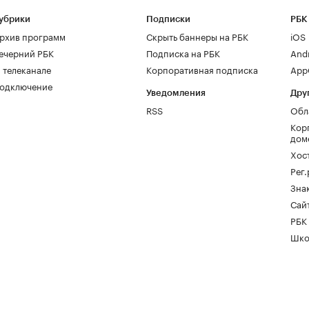
убрики
Подписки
РБК
рхив программ
Скрыть баннеры на РБК
iOS
ечерний РБК
Подписка на РБК
And
 телеканале
Корпоративная подписка
AppG
одключение
Уведомления
Дру
RSS
Обл
Кор
дом
Хос
Рег
Зна
Сайт
РБК
Шко