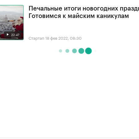
Печальные итоги новогодних празд
Готовимся к майским каникулам
22:47
Стартап
18 фев 2022, 08:30