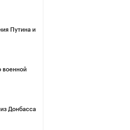
ния Путина и
о военной
 из Донбасса