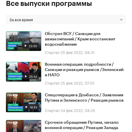
Все выпуски программы
За все время
Обстрел ВСУ / Санкции для
авиакомпаний / Крым восстановит
водоснабжение
23:50
Стартап
25 фев 2022, 08:31
Военная операция: подробности /
Санкции и реакция рынков /Зеленский
и НАТО
25:53
Стартап
25 фев 2022, 07:55
Спецоперация в Донбассе / Заявления
Путина и Зеленского / Реакция рынков
19:53
Стартап
24 фев 2022, 08:25
Срочное обращение Путина, начало
военной операции / Реакция Запада