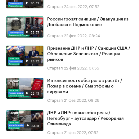
30:43
Стартап
24 фев 2022, 07:52
России грозят санкции / Эвакуация из
Донбасса в Подмосковье
22:55
Стартап
22 фев 2022, 08:24
Признание ДНР и ЛНР / Санкции США /
Обращение Зеленского / Реакция
рынков
23:32
Стартап
22 фев 2022, 07:55
Интенсивность обстрелов растёт /
Пожар в океане / Смартфоны с
вирусами
22:45
Стартап
21 фев 2022, 08:26
ДНР и ЛНР: новые обстрелы /
Петербург – аутсайдер / Рекордная
Олимпиада
23:15
Стартап
21 фев 2022, 07:52