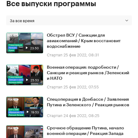
Все выпуски программы
За все время
Обстрел ВСУ / Санкции для
авиакомпаний / Крым восстановит
водоснабжение
23:50
Стартап
25 фев 2022, 08:31
Военная операция: подробности /
Санкции и реакция рынков /Зеленский
и НАТО
25:53
Стартап
25 фев 2022, 07:55
Спецоперация в Донбассе / Заявления
Путина и Зеленского / Реакция рынков
19:53
Стартап
24 фев 2022, 08:25
Срочное обращение Путина, начало
военной операции / Реакция Запада