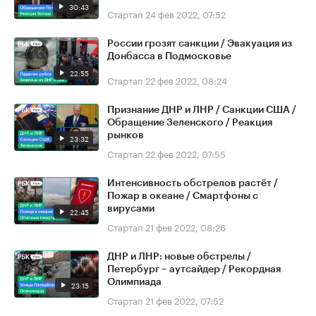
30:43
Стартап
24 фев 2022, 07:52
России грозят санкции / Эвакуация из
Донбасса в Подмосковье
22:55
Стартап
22 фев 2022, 08:24
Признание ДНР и ЛНР / Санкции США /
Обращение Зеленского / Реакция
рынков
23:32
Стартап
22 фев 2022, 07:55
Интенсивность обстрелов растёт /
Пожар в океане / Смартфоны с
вирусами
22:45
Стартап
21 фев 2022, 08:26
ДНР и ЛНР: новые обстрелы /
Петербург – аутсайдер / Рекордная
Олимпиада
23:15
Стартап
21 фев 2022, 07:52