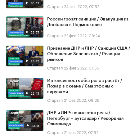
30:43
Стартап
24 фев 2022, 07:52
России грозят санкции / Эвакуация из
Донбасса в Подмосковье
22:55
Стартап
22 фев 2022, 08:24
Признание ДНР и ЛНР / Санкции США /
Обращение Зеленского / Реакция
рынков
23:32
Стартап
22 фев 2022, 07:55
Интенсивность обстрелов растёт /
Пожар в океане / Смартфоны с
вирусами
22:45
Стартап
21 фев 2022, 08:26
ДНР и ЛНР: новые обстрелы /
Петербург – аутсайдер / Рекордная
Олимпиада
23:15
Стартап
21 фев 2022, 07:52