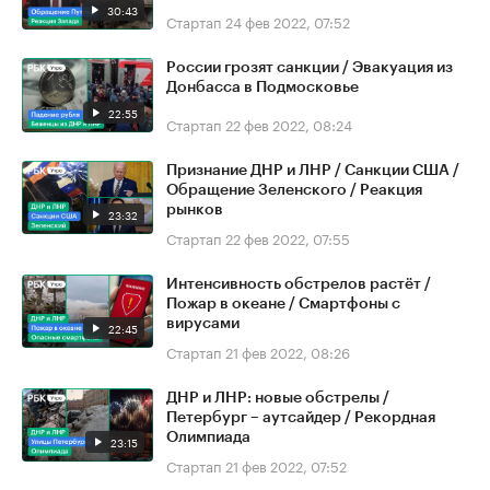
30:43
Стартап
24 фев 2022, 07:52
России грозят санкции / Эвакуация из
Донбасса в Подмосковье
22:55
Стартап
22 фев 2022, 08:24
Признание ДНР и ЛНР / Санкции США /
Обращение Зеленского / Реакция
рынков
23:32
Стартап
22 фев 2022, 07:55
Интенсивность обстрелов растёт /
Пожар в океане / Смартфоны с
вирусами
22:45
Стартап
21 фев 2022, 08:26
ДНР и ЛНР: новые обстрелы /
Петербург – аутсайдер / Рекордная
Олимпиада
23:15
Стартап
21 фев 2022, 07:52