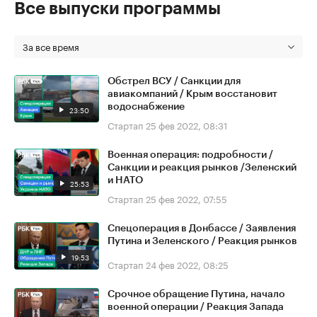
Все выпуски программы
За все время
Обстрел ВСУ / Санкции для
авиакомпаний / Крым восстановит
водоснабжение
23:50
Стартап
25 фев 2022, 08:31
Военная операция: подробности /
Санкции и реакция рынков /Зеленский
и НАТО
25:53
Стартап
25 фев 2022, 07:55
Спецоперация в Донбассе / Заявления
Путина и Зеленского / Реакция рынков
19:53
Стартап
24 фев 2022, 08:25
Срочное обращение Путина, начало
военной операции / Реакция Запада