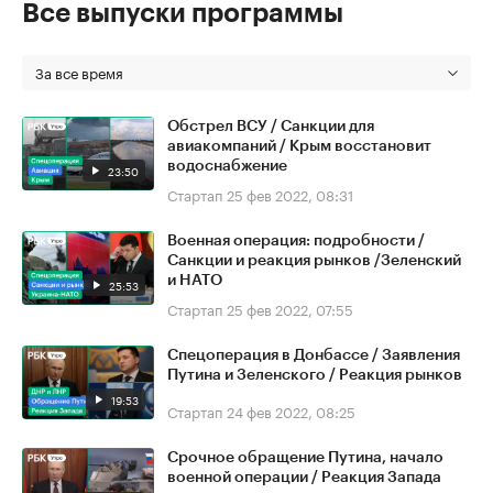
Все выпуски программы
За все время
Обстрел ВСУ / Санкции для
авиакомпаний / Крым восстановит
водоснабжение
23:50
Стартап
25 фев 2022, 08:31
Военная операция: подробности /
Санкции и реакция рынков /Зеленский
и НАТО
25:53
Стартап
25 фев 2022, 07:55
Спецоперация в Донбассе / Заявления
Путина и Зеленского / Реакция рынков
19:53
Стартап
24 фев 2022, 08:25
Срочное обращение Путина, начало
военной операции / Реакция Запада