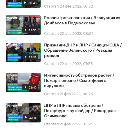
30:43
Стартап
24 фев 2022, 07:52
России грозят санкции / Эвакуация из
Донбасса в Подмосковье
22:55
Стартап
22 фев 2022, 08:24
Признание ДНР и ЛНР / Санкции США /
Обращение Зеленского / Реакция
рынков
23:32
Стартап
22 фев 2022, 07:55
Интенсивность обстрелов растёт /
Пожар в океане / Смартфоны с
вирусами
22:45
Стартап
21 фев 2022, 08:26
ДНР и ЛНР: новые обстрелы /
Петербург – аутсайдер / Рекордная
Олимпиада
23:15
Стартап
21 фев 2022, 07:52