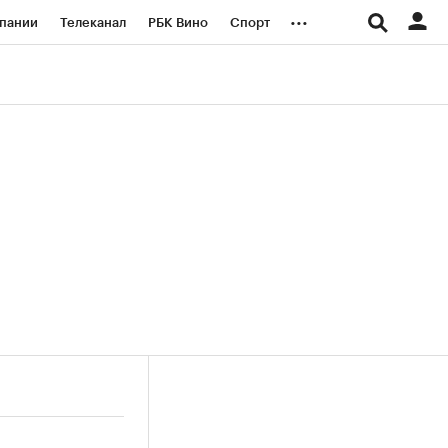
...
пании
Телеканал
РБК Вино
Спорт
ые проекты
Город
Стиль
Крипто
Спецпроекты СПб
логии и медиа
Финансы