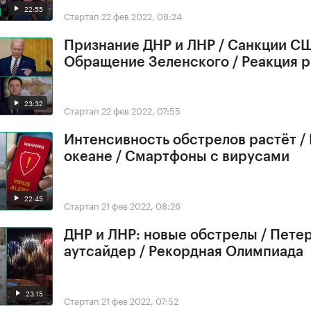
22:55
Стартап
22 фев 2022, 08:24
Признание ДНР и ЛНР / Санкции СШ
Обращение Зеленского / Реакция 
23:32
Стартап
22 фев 2022, 07:55
Интенсивность обстрелов растёт /
океане / Смартфоны с вирусами
22:45
Стартап
21 фев 2022, 08:26
ДНР и ЛНР: новые обстрелы / Петер
аутсайдер / Рекордная Олимпиада
23:15
Стартап
21 фев 2022, 07:52