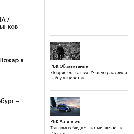
А /
рынков
 Пожар в
РБК Образование
«Теория болтовни». Ученые раскрыли
тайну лидерства
бург –
РБК Autonews
Топ самых бюджетных минивэнов в
России