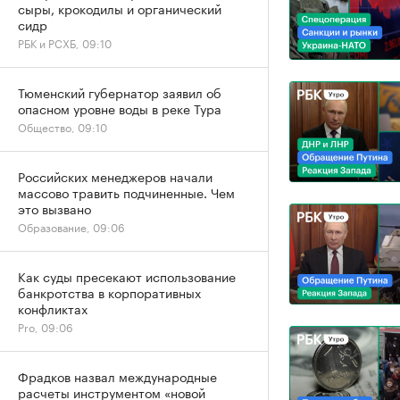
сыры, крокодилы и органический
сидр
РБК и РСХБ, 09:10
Тюменский губернатор заявил об
опасном уровне воды в реке Тура
Общество, 09:10
Российских менеджеров начали
массово травить подчиненные. Чем
это вызвано
Образование, 09:06
Как суды пресекают использование
банкротства в корпоративных
конфликтах
Pro, 09:06
Фрадков назвал международные
расчеты инструментом «новой