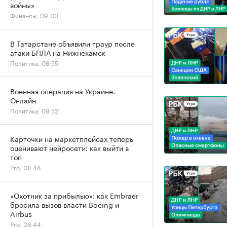
войны»
Финансы, 09:00
В Татарстане объявили траур после
атаки БПЛА на Нижнекамск
Политика, 08:55
Военная операция на Украине.
Онлайн
Политика, 08:52
Карточки на маркетплейсах теперь
оценивают нейросети: как выйти в
топ
Pro, 08:48
«Охотник за прибылью»: как Embraer
бросила вызов власти Boeing и
Airbus
Pro, 08:44