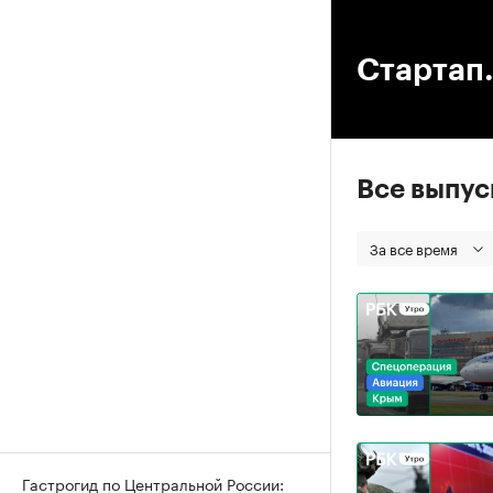
00
Стартап.
Все выпу
За все время
Гастрогид по Центральной России: