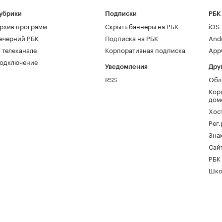
убрики
Подписки
РБК
рхив программ
Скрыть баннеры на РБК
iOS
ечерний РБК
Подписка на РБК
And
 телеканале
Корпоративная подписка
AppG
одключение
Уведомления
Дру
RSS
Обл
Кор
дом
Хос
Рег
Зна
Сайт
РБК
Шко