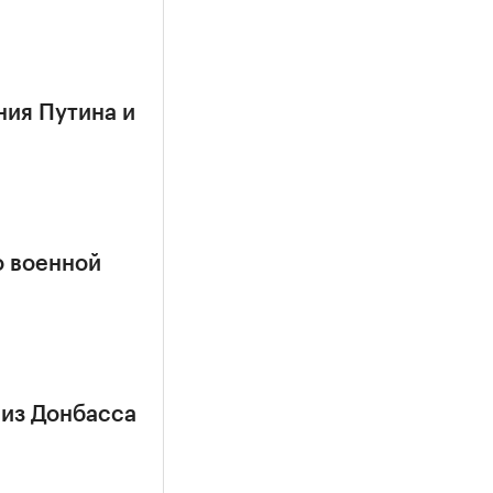
ния Путина и
о военной
 из Донбасса