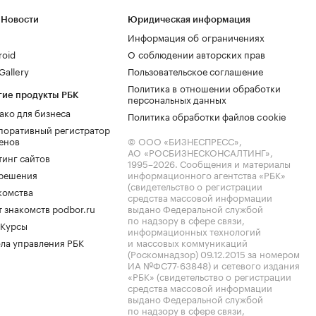
 Новости
Юридическая информация
Информация об ограничениях
roid
О соблюдении авторских прав
allery
Пользовательское соглашение
Политика в отношении обработки
гие продукты РБК
персональных данных
ако для бизнеса
Политика обработки файлов cookie
поративный регистратор
енов
© ООО «БИЗНЕСПРЕСС»,
АО «РОСБИЗНЕСКОНСАЛТИНГ»,
тинг сайтов
1995–2026
. Сообщения и материалы
.решения
информационного агентства «РБК»
(свидетельство о регистрации
комства
средства массовой информации
 знакомств podbor.ru
выдано Федеральной службой
по надзору в сфере связи,
 Курсы
информационных технологий
ла управления РБК
и массовых коммуникаций
(Роскомнадзор) 09.12.2015 за номером
ИА №ФС77-63848) и сетевого издания
«РБК» (свидетельство о регистрации
средства массовой информации
выдано Федеральной службой
по надзору в сфере связи,