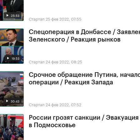
25:53
Стартап
25 фев 2022, 07:55
Спецоперация в Донбассе / Заявле
Зеленского / Реакция рынков
19:53
Стартап
24 фев 2022, 08:25
Срочное обращение Путина, начал
операции / Реакция Запада
30:43
Стартап
24 фев 2022, 07:52
России грозят санкции / Эвакуация
в Подмосковье