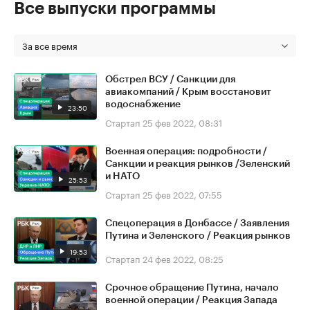
Все выпуски программы
За все время
Обстрел ВСУ / Санкции для
авиакомпаний / Крым восстановит
водоснабжение
23:50
Стартап
25 фев 2022, 08:31
Военная операция: подробности /
Санкции и реакция рынков /Зеленский
и НАТО
25:53
Стартап
25 фев 2022, 07:55
Спецоперация в Донбассе / Заявления
Путина и Зеленского / Реакция рынков
19:53
Стартап
24 фев 2022, 08:25
Срочное обращение Путина, начало
военной операции / Реакция Запада