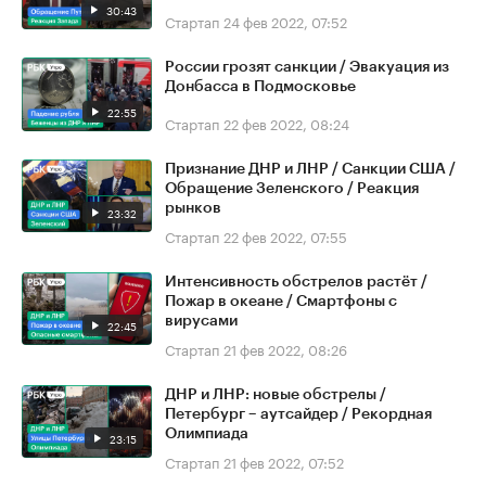
30:43
Стартап
24 фев 2022, 07:52
России грозят санкции / Эвакуация из
Донбасса в Подмосковье
22:55
Стартап
22 фев 2022, 08:24
Признание ДНР и ЛНР / Санкции США /
Обращение Зеленского / Реакция
рынков
23:32
Стартап
22 фев 2022, 07:55
Интенсивность обстрелов растёт /
Пожар в океане / Смартфоны с
вирусами
22:45
Стартап
21 фев 2022, 08:26
ДНР и ЛНР: новые обстрелы /
Петербург – аутсайдер / Рекордная
Олимпиада
23:15
Стартап
21 фев 2022, 07:52