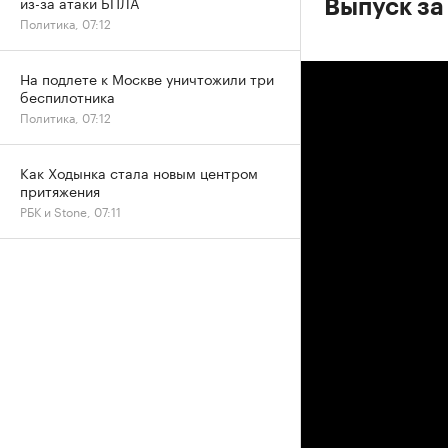
из-за атаки БПЛА
Выпуск за
Политика, 07:12
На подлете к Москве уничтожили три
беспилотника
Политика, 07:12
Как Ходынка стала новым центром
притяжения
РБК и Stone, 07:11