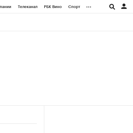
...
пании
Телеканал
РБК Вино
Спорт
ые проекты
Город
Стиль
Крипто
Спецпроекты СПб
логии и медиа
Финансы