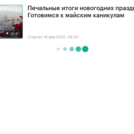
Печальные итоги новогодних празд
Готовимся к майским каникулам
22:47
Стартап
18 фев 2022, 08:30