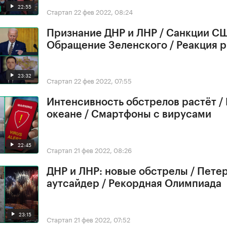
22:55
Стартап
22 фев 2022, 08:24
Признание ДНР и ЛНР / Санкции СШ
Обращение Зеленского / Реакция 
23:32
Стартап
22 фев 2022, 07:55
Интенсивность обстрелов растёт /
океане / Смартфоны с вирусами
22:45
Стартап
21 фев 2022, 08:26
ДНР и ЛНР: новые обстрелы / Петер
аутсайдер / Рекордная Олимпиада
23:15
Стартап
21 фев 2022, 07:52