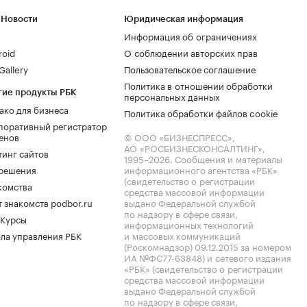
 Новости
Юридическая информация
Информация об ограничениях
roid
О соблюдении авторских прав
allery
Пользовательское соглашение
Политика в отношении обработки
гие продукты РБК
персональных данных
ако для бизнеса
Политика обработки файлов cookie
поративный регистратор
енов
© ООО «БИЗНЕСПРЕСС»,
АО «РОСБИЗНЕСКОНСАЛТИНГ»,
тинг сайтов
1995–2026
. Сообщения и материалы
.решения
информационного агентства «РБК»
(свидетельство о регистрации
комства
средства массовой информации
 знакомств podbor.ru
выдано Федеральной службой
по надзору в сфере связи,
 Курсы
информационных технологий
ла управления РБК
и массовых коммуникаций
(Роскомнадзор) 09.12.2015 за номером
ИА №ФС77-63848) и сетевого издания
«РБК» (свидетельство о регистрации
средства массовой информации
выдано Федеральной службой
по надзору в сфере связи,