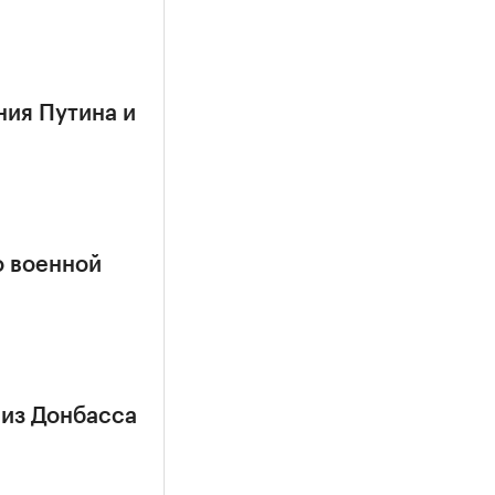
ния Путина и
о военной
 из Донбасса