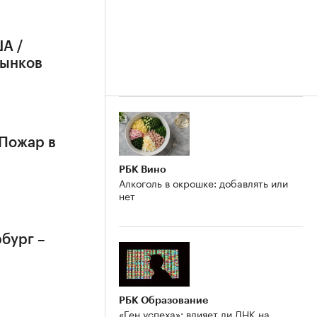
А /
рынков
 Пожар в
РБК Вино
Алкоголь в окрошке: добавлять или
нет
бург –
РБК Образование
«Ген успеха»: влияет ли ДНК на