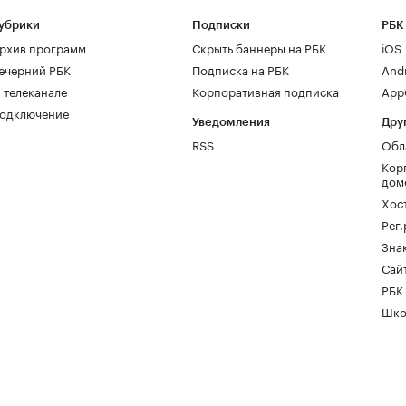
убрики
Подписки
РБК
рхив программ
Скрыть баннеры на РБК
iOS
ечерний РБК
Подписка на РБК
And
 телеканале
Корпоративная подписка
AppG
одключение
Уведомления
Дру
RSS
Обл
Кор
дом
Хос
Рег
Зна
Сайт
РБК
Шко