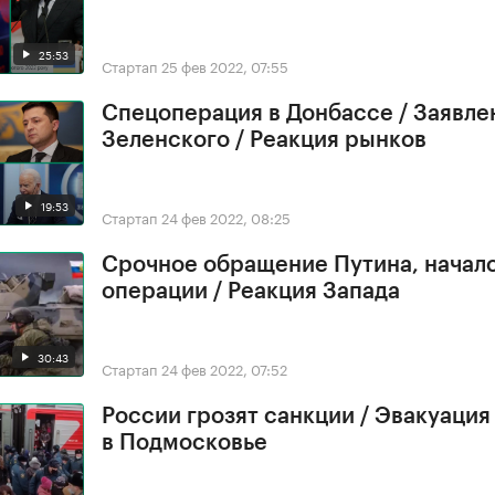
25:53
Стартап
25 фев 2022, 07:55
Спецоперация в Донбассе / Заявле
Зеленского / Реакция рынков
19:53
Стартап
24 фев 2022, 08:25
Срочное обращение Путина, начал
операции / Реакция Запада
30:43
Стартап
24 фев 2022, 07:52
России грозят санкции / Эвакуация
в Подмосковье