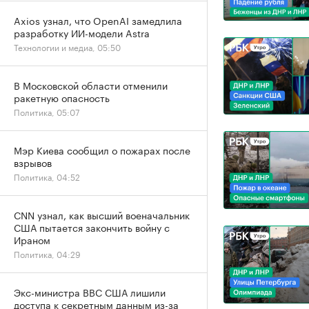
Axios узнал, что OpenAI замедлила
разработку ИИ-модели Astra
Технологии и медиа, 05:50
В Московской области отменили
ракетную опасность
Политика, 05:07
Мэр Киева сообщил о пожарах после
взрывов
Политика, 04:52
CNN узнал, как высший военачальник
США пытается закончить войну с
Ираном
Политика, 04:29
Экс-министра ВВС США лишили
доступа к секретным данным из-за