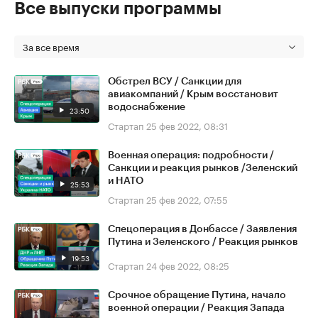
Все выпуски программы
За все время
Обстрел ВСУ / Санкции для
авиакомпаний / Крым восстановит
водоснабжение
23:50
Стартап
25 фев 2022, 08:31
Военная операция: подробности /
Санкции и реакция рынков /Зеленский
и НАТО
25:53
Стартап
25 фев 2022, 07:55
Спецоперация в Донбассе / Заявления
Путина и Зеленского / Реакция рынков
19:53
Стартап
24 фев 2022, 08:25
Срочное обращение Путина, начало
военной операции / Реакция Запада