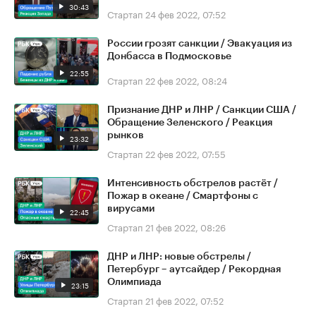
30:43
Стартап
24 фев 2022, 07:52
России грозят санкции / Эвакуация из
Донбасса в Подмосковье
22:55
Стартап
22 фев 2022, 08:24
Признание ДНР и ЛНР / Санкции США /
Обращение Зеленского / Реакция
рынков
23:32
Стартап
22 фев 2022, 07:55
Интенсивность обстрелов растёт /
Пожар в океане / Смартфоны с
вирусами
22:45
Стартап
21 фев 2022, 08:26
ДНР и ЛНР: новые обстрелы /
Петербург – аутсайдер / Рекордная
Олимпиада
23:15
Стартап
21 фев 2022, 07:52