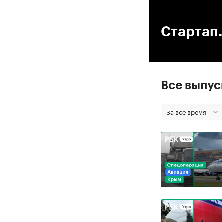
00
Стартап.
Все выпу
За все время