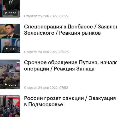
25:53
Стартап
25 фев 2022, 07:55
Спецоперация в Донбассе / Заявле
Зеленского / Реакция рынков
19:53
Стартап
24 фев 2022, 08:25
Срочное обращение Путина, начал
операции / Реакция Запада
30:43
Стартап
24 фев 2022, 07:52
России грозят санкции / Эвакуация
в Подмосковье