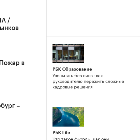
А /
рынков
 Пожар в
РБК Образование
Увольнять без вины: как
руководителю пережить сложные
кадровые решения
бург –
РБК Life
Что такое фьорды, как они