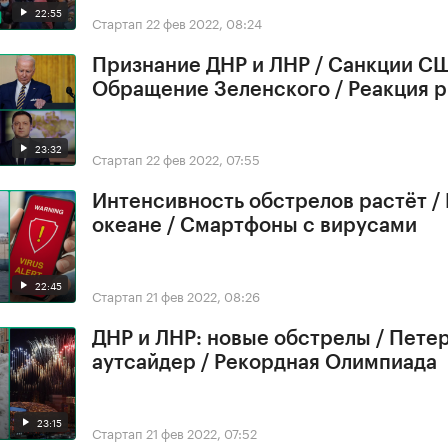
22:55
Стартап
22 фев 2022, 08:24
Признание ДНР и ЛНР / Санкции СШ
Обращение Зеленского / Реакция 
23:32
Стартап
22 фев 2022, 07:55
Интенсивность обстрелов растёт /
океане / Смартфоны с вирусами
22:45
Стартап
21 фев 2022, 08:26
ДНР и ЛНР: новые обстрелы / Петер
аутсайдер / Рекордная Олимпиада
23:15
Стартап
21 фев 2022, 07:52