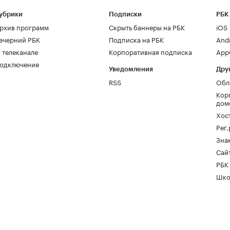
убрики
Подписки
РБК
рхив программ
Скрыть баннеры на РБК
iOS
ечерний РБК
Подписка на РБК
And
 телеканале
Корпоративная подписка
AppG
одключение
Уведомления
Дру
RSS
Обл
Кор
дом
Хос
Рег
Зна
Сайт
РБК
Шко