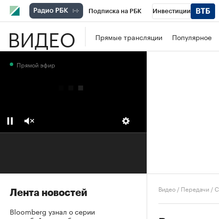
Подписка на РБК
Инвестиции
ВИДЕО
Школа управления РБК
РБК Образова
Прямые трансляции
Популярное
РБК Бизнес-среда
Дискуссионный клу
Прямой эфир
Конференции СПб
Спецпроекты
П
Рынок наличной валюты
Видео
/
Передачи
/
С
Лента новостей
Bloomberg узнал о серии