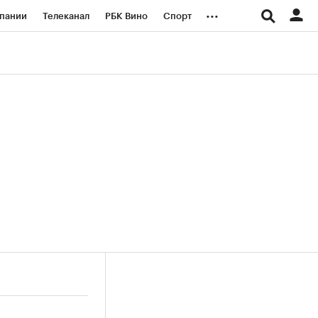
...
пании
Телеканал
РБК Вино
Спорт
ые проекты
Город
Стиль
Крипто
Спецпроекты СПб
логии и медиа
Финансы