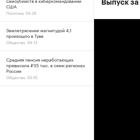
самоубийств в киберкомандовании
Выпуск за
США
Политика, 04:26
Землетрясение магнитудой 4,1
произошло в Туве
Общество, 04:13
Средняя пенсия неработающих
превысила ₽35 тыс. в семи регионах
России
Общество, 03:55