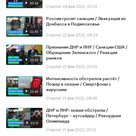
30:43
Стартап
24 фев 2022, 07:52
России грозят санкции / Эвакуация из
Донбасса в Подмосковье
22:55
Стартап
22 фев 2022, 08:24
Признание ДНР и ЛНР / Санкции США /
Обращение Зеленского / Реакция
рынков
23:32
Стартап
22 фев 2022, 07:55
Интенсивность обстрелов растёт /
Пожар в океане / Смартфоны с
вирусами
22:45
Стартап
21 фев 2022, 08:26
ДНР и ЛНР: новые обстрелы /
Петербург – аутсайдер / Рекордная
Олимпиада
23:15
Стартап
21 фев 2022, 07:52