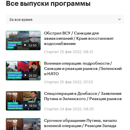
Все выпуски программы
За все время
Обстрел ВСУ / Санкции для
авиакомпаний / Крым восстановит
водоснабжение
23:50
Стартап
25 фев 2022, 08:31
Военная операция: подробности /
Санкции и реакция рынков /Зеленский
и НАТО
25:53
Стартап
25 фев 2022, 07:55
Спецоперация в Донбассе / Заявления
Путина и Зеленского / Реакция рынков
19:53
Стартап
24 фев 2022, 08:25
Срочное обращение Путина, начало
военной операции / Реакция Запада