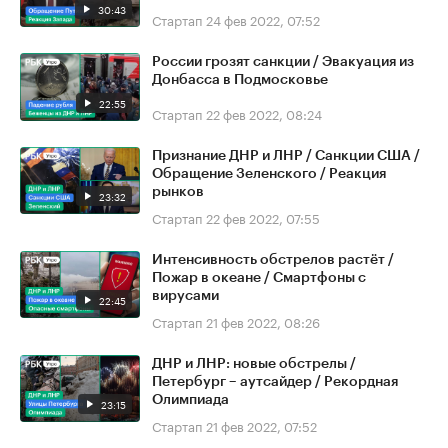
30:43
Стартап
24 фев 2022, 07:52
России грозят санкции / Эвакуация из
Донбасса в Подмосковье
22:55
Стартап
22 фев 2022, 08:24
Признание ДНР и ЛНР / Санкции США /
Обращение Зеленского / Реакция
рынков
23:32
Стартап
22 фев 2022, 07:55
Интенсивность обстрелов растёт /
Пожар в океане / Смартфоны с
вирусами
22:45
Стартап
21 фев 2022, 08:26
ДНР и ЛНР: новые обстрелы /
Петербург – аутсайдер / Рекордная
Олимпиада
23:15
Стартап
21 фев 2022, 07:52