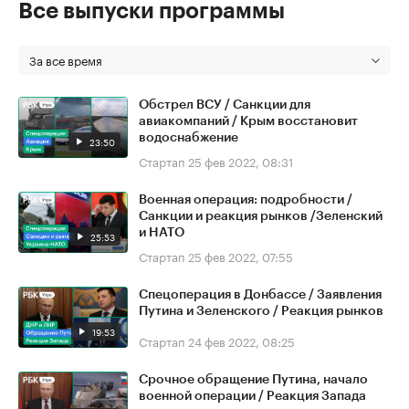
Все выпуски программы
За все время
Обстрел ВСУ / Санкции для
авиакомпаний / Крым восстановит
водоснабжение
23:50
Стартап
25 фев 2022, 08:31
Военная операция: подробности /
Санкции и реакция рынков /Зеленский
и НАТО
25:53
Стартап
25 фев 2022, 07:55
Спецоперация в Донбассе / Заявления
Путина и Зеленского / Реакция рынков
19:53
Стартап
24 фев 2022, 08:25
Срочное обращение Путина, начало
военной операции / Реакция Запада