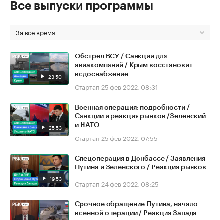
Все выпуски программы
За все время
Обстрел ВСУ / Санкции для
авиакомпаний / Крым восстановит
водоснабжение
23:50
Стартап
25 фев 2022, 08:31
Военная операция: подробности /
Санкции и реакция рынков /Зеленский
и НАТО
25:53
Стартап
25 фев 2022, 07:55
Спецоперация в Донбассе / Заявления
Путина и Зеленского / Реакция рынков
19:53
Стартап
24 фев 2022, 08:25
Срочное обращение Путина, начало
военной операции / Реакция Запада