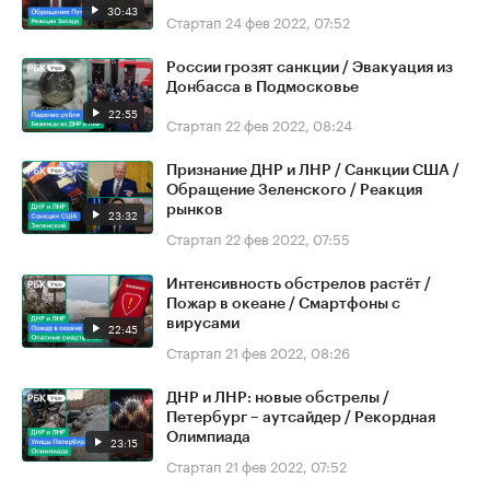
30:43
Стартап
24 фев 2022, 07:52
России грозят санкции / Эвакуация из
Донбасса в Подмосковье
22:55
Стартап
22 фев 2022, 08:24
Признание ДНР и ЛНР / Санкции США /
Обращение Зеленского / Реакция
рынков
23:32
Стартап
22 фев 2022, 07:55
Интенсивность обстрелов растёт /
Пожар в океане / Смартфоны с
вирусами
22:45
Стартап
21 фев 2022, 08:26
ДНР и ЛНР: новые обстрелы /
Петербург – аутсайдер / Рекордная
Олимпиада
23:15
Стартап
21 фев 2022, 07:52