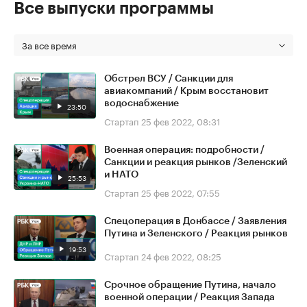
Все выпуски программы
За все время
Обстрел ВСУ / Санкции для
авиакомпаний / Крым восстановит
водоснабжение
23:50
Стартап
25 фев 2022, 08:31
Военная операция: подробности /
Санкции и реакция рынков /Зеленский
и НАТО
25:53
Стартап
25 фев 2022, 07:55
Спецоперация в Донбассе / Заявления
Путина и Зеленского / Реакция рынков
19:53
Стартап
24 фев 2022, 08:25
Срочное обращение Путина, начало
военной операции / Реакция Запада