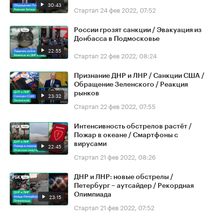
30:43
Стартап
24 фев 2022, 07:52
России грозят санкции / Эвакуация из
Донбасса в Подмосковье
22:55
Стартап
22 фев 2022, 08:24
Признание ДНР и ЛНР / Санкции США /
Обращение Зеленского / Реакция
рынков
23:32
Стартап
22 фев 2022, 07:55
Интенсивность обстрелов растёт /
Пожар в океане / Смартфоны с
вирусами
22:45
Стартап
21 фев 2022, 08:26
ДНР и ЛНР: новые обстрелы /
Петербург – аутсайдер / Рекордная
Олимпиада
23:15
Стартап
21 фев 2022, 07:52