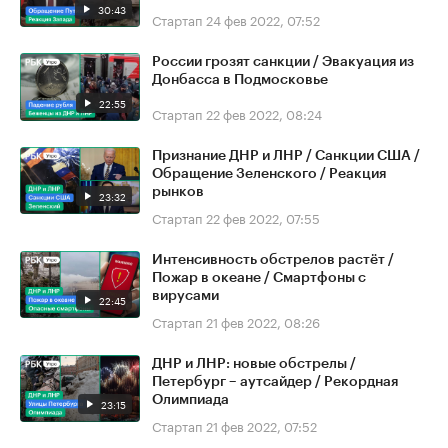
30:43
Стартап
24 фев 2022, 07:52
России грозят санкции / Эвакуация из
Донбасса в Подмосковье
22:55
Стартап
22 фев 2022, 08:24
Признание ДНР и ЛНР / Санкции США /
Обращение Зеленского / Реакция
рынков
23:32
Стартап
22 фев 2022, 07:55
Интенсивность обстрелов растёт /
Пожар в океане / Смартфоны с
вирусами
22:45
Стартап
21 фев 2022, 08:26
ДНР и ЛНР: новые обстрелы /
Петербург – аутсайдер / Рекордная
Олимпиада
23:15
Стартап
21 фев 2022, 07:52