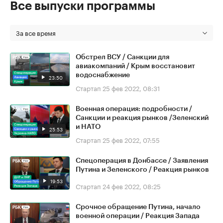
Все выпуски программы
За все время
Обстрел ВСУ / Санкции для
авиакомпаний / Крым восстановит
водоснабжение
23:50
Стартап
25 фев 2022, 08:31
Военная операция: подробности /
Санкции и реакция рынков /Зеленский
и НАТО
25:53
Стартап
25 фев 2022, 07:55
Спецоперация в Донбассе / Заявления
Путина и Зеленского / Реакция рынков
19:53
Стартап
24 фев 2022, 08:25
Срочное обращение Путина, начало
военной операции / Реакция Запада