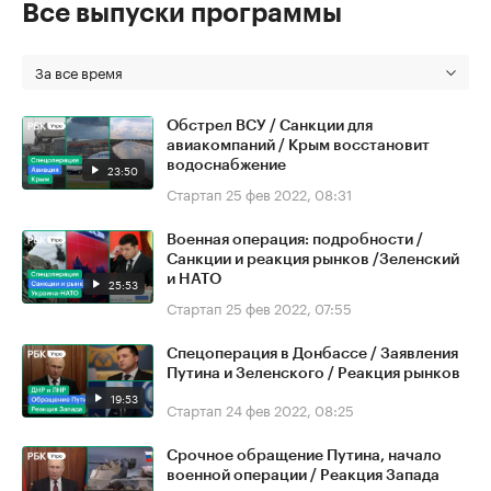
Все выпуски программы
За все время
Обстрел ВСУ / Санкции для
авиакомпаний / Крым восстановит
водоснабжение
23:50
Стартап
25 фев 2022, 08:31
Военная операция: подробности /
Санкции и реакция рынков /Зеленский
и НАТО
25:53
Стартап
25 фев 2022, 07:55
Спецоперация в Донбассе / Заявления
Путина и Зеленского / Реакция рынков
19:53
Стартап
24 фев 2022, 08:25
Срочное обращение Путина, начало
военной операции / Реакция Запада