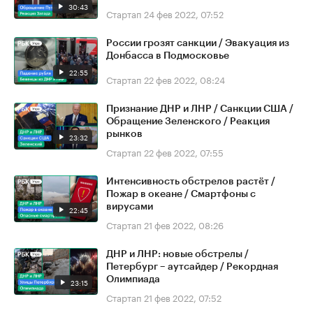
30:43
Стартап
24 фев 2022, 07:52
России грозят санкции / Эвакуация из
Донбасса в Подмосковье
22:55
Стартап
22 фев 2022, 08:24
Признание ДНР и ЛНР / Санкции США /
Обращение Зеленского / Реакция
рынков
23:32
Стартап
22 фев 2022, 07:55
Интенсивность обстрелов растёт /
Пожар в океане / Смартфоны с
вирусами
22:45
Стартап
21 фев 2022, 08:26
ДНР и ЛНР: новые обстрелы /
Петербург – аутсайдер / Рекордная
Олимпиада
23:15
Стартап
21 фев 2022, 07:52