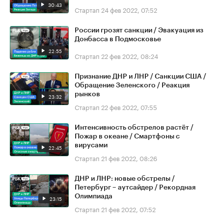
30:43
Стартап
24 фев 2022, 07:52
России грозят санкции / Эвакуация из
Донбасса в Подмосковье
22:55
Стартап
22 фев 2022, 08:24
Признание ДНР и ЛНР / Санкции США /
Обращение Зеленского / Реакция
рынков
23:32
Стартап
22 фев 2022, 07:55
Интенсивность обстрелов растёт /
Пожар в океане / Смартфоны с
вирусами
22:45
Стартап
21 фев 2022, 08:26
ДНР и ЛНР: новые обстрелы /
Петербург – аутсайдер / Рекордная
Олимпиада
23:15
Стартап
21 фев 2022, 07:52