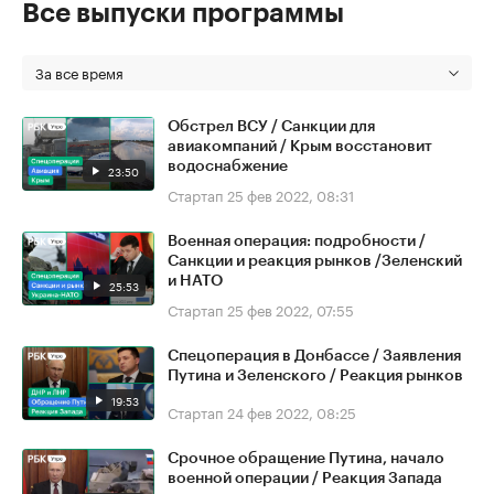
Все выпуски программы
За все время
Обстрел ВСУ / Санкции для
авиакомпаний / Крым восстановит
водоснабжение
23:50
Стартап
25 фев 2022, 08:31
Военная операция: подробности /
Санкции и реакция рынков /Зеленский
и НАТО
25:53
Стартап
25 фев 2022, 07:55
Спецоперация в Донбассе / Заявления
Путина и Зеленского / Реакция рынков
19:53
Стартап
24 фев 2022, 08:25
Срочное обращение Путина, начало
военной операции / Реакция Запада