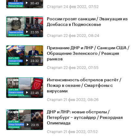
30:43
Стартап
24 фев 2022, 07:52
России грозят санкции / Эвакуация из
Донбасса в Подмосковье
22:55
Стартап
22 фев 2022, 08:24
Признание ДНР и ЛНР / Санкции США /
Обращение Зеленского / Реакция
рынков
23:32
Стартап
22 фев 2022, 07:55
Интенсивность обстрелов растёт /
Пожар в океане / Смартфоны с
вирусами
22:45
Стартап
21 фев 2022, 08:26
ДНР и ЛНР: новые обстрелы /
Петербург – аутсайдер / Рекордная
Олимпиада
23:15
Стартап
21 фев 2022, 07:52