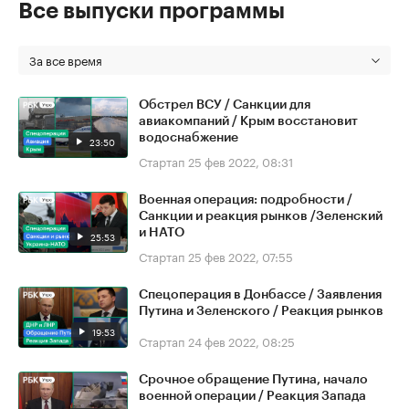
Все выпуски программы
За все время
Обстрел ВСУ / Санкции для
авиакомпаний / Крым восстановит
водоснабжение
23:50
Стартап
25 фев 2022, 08:31
Военная операция: подробности /
Санкции и реакция рынков /Зеленский
и НАТО
25:53
Стартап
25 фев 2022, 07:55
Спецоперация в Донбассе / Заявления
Путина и Зеленского / Реакция рынков
19:53
Стартап
24 фев 2022, 08:25
Срочное обращение Путина, начало
военной операции / Реакция Запада