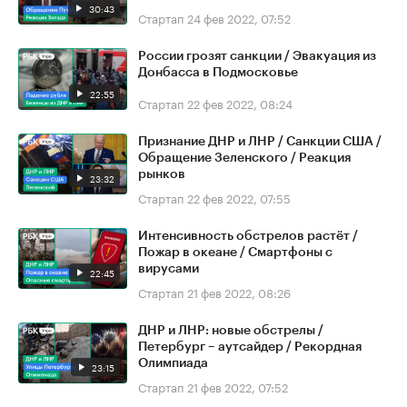
30:43
Стартап
24 фев 2022, 07:52
России грозят санкции / Эвакуация из
Донбасса в Подмосковье
22:55
Стартап
22 фев 2022, 08:24
Признание ДНР и ЛНР / Санкции США /
Обращение Зеленского / Реакция
рынков
23:32
Стартап
22 фев 2022, 07:55
Интенсивность обстрелов растёт /
Пожар в океане / Смартфоны с
вирусами
22:45
Стартап
21 фев 2022, 08:26
ДНР и ЛНР: новые обстрелы /
Петербург – аутсайдер / Рекордная
Олимпиада
23:15
Стартап
21 фев 2022, 07:52