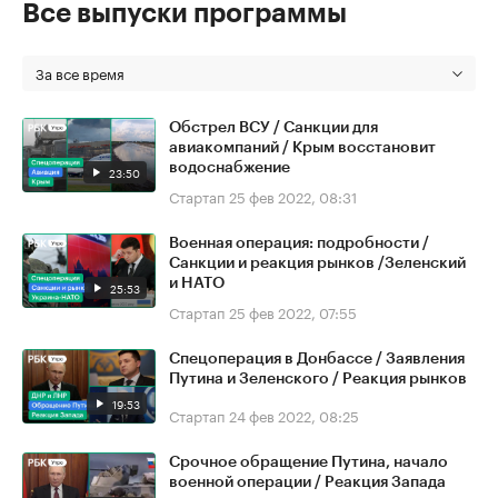
Все выпуски программы
За все время
Обстрел ВСУ / Санкции для
авиакомпаний / Крым восстановит
водоснабжение
23:50
Стартап
25 фев 2022, 08:31
Военная операция: подробности /
Санкции и реакция рынков /Зеленский
и НАТО
25:53
Стартап
25 фев 2022, 07:55
Спецоперация в Донбассе / Заявления
Путина и Зеленского / Реакция рынков
19:53
Стартап
24 фев 2022, 08:25
Срочное обращение Путина, начало
военной операции / Реакция Запада