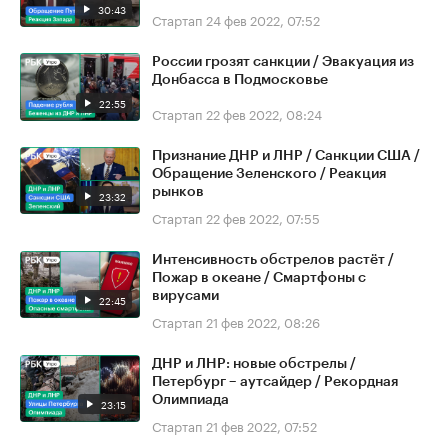
30:43
Стартап
24 фев 2022, 07:52
России грозят санкции / Эвакуация из
Донбасса в Подмосковье
22:55
Стартап
22 фев 2022, 08:24
Признание ДНР и ЛНР / Санкции США /
Обращение Зеленского / Реакция
рынков
23:32
Стартап
22 фев 2022, 07:55
Интенсивность обстрелов растёт /
Пожар в океане / Смартфоны с
вирусами
22:45
Стартап
21 фев 2022, 08:26
ДНР и ЛНР: новые обстрелы /
Петербург – аутсайдер / Рекордная
Олимпиада
23:15
Стартап
21 фев 2022, 07:52