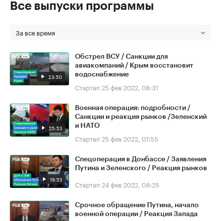
Все выпуски программы
За все время
Обстрел ВСУ / Санкции для
авиакомпаний / Крым восстановит
водоснабжение
23:50
Стартап
25 фев 2022, 08:31
Военная операция: подробности /
Санкции и реакция рынков /Зеленский
и НАТО
25:53
Стартап
25 фев 2022, 07:55
Спецоперация в Донбассе / Заявления
Путина и Зеленского / Реакция рынков
19:53
Стартап
24 фев 2022, 08:25
Срочное обращение Путина, начало
военной операции / Реакция Запада