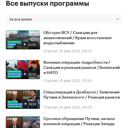
Все выпуски программы
За все время
Обстрел ВСУ / Санкции для
авиакомпаний / Крым восстановит
водоснабжение
23:50
Стартап
25 фев 2022, 08:31
Военная операция: подробности /
Санкции и реакция рынков /Зеленский
и НАТО
25:53
Стартап
25 фев 2022, 07:55
Спецоперация в Донбассе / Заявления
Путина и Зеленского / Реакция рынков
19:53
Стартап
24 фев 2022, 08:25
Срочное обращение Путина, начало
военной операции / Реакция Запада