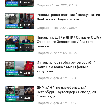
30:43
Стартап
24 фев 2022, 07:52
России грозят санкции / Эвакуация из
Донбасса в Подмосковье
22:55
Стартап
22 фев 2022, 08:24
Признание ДНР и ЛНР / Санкции США /
Обращение Зеленского / Реакция
рынков
23:32
Стартап
22 фев 2022, 07:55
Интенсивность обстрелов растёт /
Пожар в океане / Смартфоны с
вирусами
22:45
Стартап
21 фев 2022, 08:26
ДНР и ЛНР: новые обстрелы /
Петербург – аутсайдер / Рекордная
Олимпиада
23:15
Стартап
21 фев 2022, 07:52