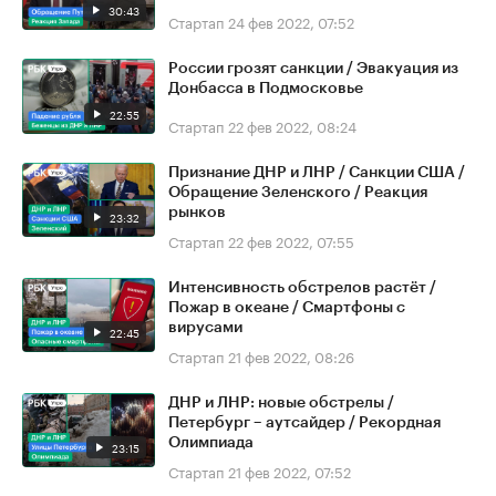
30:43
Стартап
24 фев 2022, 07:52
России грозят санкции / Эвакуация из
Донбасса в Подмосковье
22:55
Стартап
22 фев 2022, 08:24
Признание ДНР и ЛНР / Санкции США /
Обращение Зеленского / Реакция
рынков
23:32
Стартап
22 фев 2022, 07:55
Интенсивность обстрелов растёт /
Пожар в океане / Смартфоны с
вирусами
22:45
Стартап
21 фев 2022, 08:26
ДНР и ЛНР: новые обстрелы /
Петербург – аутсайдер / Рекордная
Олимпиада
23:15
Стартап
21 фев 2022, 07:52