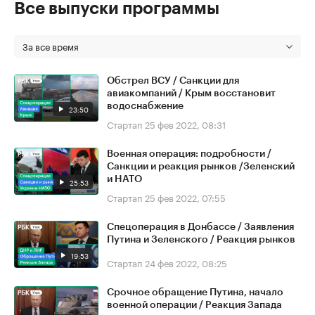
Все выпуски программы
За все время
Обстрел ВСУ / Санкции для
авиакомпаний / Крым восстановит
водоснабжение
23:50
Стартап
25 фев 2022, 08:31
Военная операция: подробности /
Санкции и реакция рынков /Зеленский
и НАТО
25:53
Стартап
25 фев 2022, 07:55
Спецоперация в Донбассе / Заявления
Путина и Зеленского / Реакция рынков
19:53
Стартап
24 фев 2022, 08:25
Срочное обращение Путина, начало
военной операции / Реакция Запада