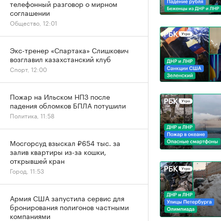
телефонный разговор о мирном
соглашении
Общество, 12:01
Экс-тренер «Спартака» Слишкович
возглавил казахстанский клуб
Спорт, 12:00
Пожар на Ильском НПЗ после
падения обломков БПЛА потушили
Политика, 11:58
Мосгорсуд взыскал ₽654 тыс. за
залив квартиры из-за кошки,
открывшей кран
Город, 11:53
Армия США запустила сервис для
бронирования полигонов частными
компаниями