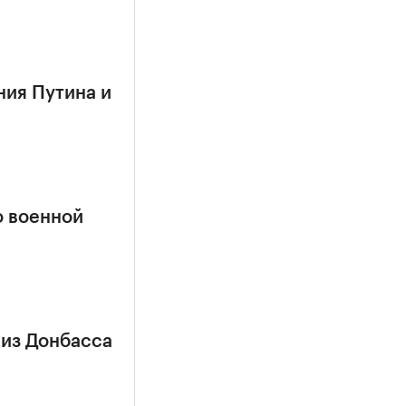
ния Путина и
о военной
 из Донбасса