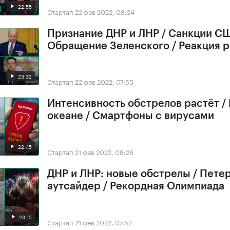
22:55
Стартап
22 фев 2022, 08:24
Признание ДНР и ЛНР / Санкции СШ
Обращение Зеленского / Реакция 
23:32
Стартап
22 фев 2022, 07:55
Интенсивность обстрелов растёт /
океане / Смартфоны с вирусами
22:45
Стартап
21 фев 2022, 08:26
ДНР и ЛНР: новые обстрелы / Петер
аутсайдер / Рекордная Олимпиада
23:15
Стартап
21 фев 2022, 07:52