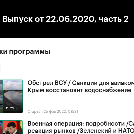
:00
/
00:00
 Выпуск от 22.06.2020, часть 2
ски программы
Обстрел ВСУ / Санкции для авиако
Крым восстановит водоснабжение
23:50
Стартап
25 фев 2022, 08:31
Военная операция: подробности /С
реакция рынков /Зеленский и НАТ