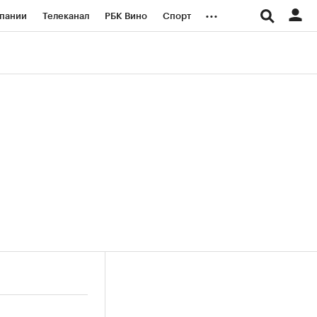
...
пании
Телеканал
РБК Вино
Спорт
ые проекты
Город
Стиль
Крипто
Спецпроекты СПб
логии и медиа
Финансы