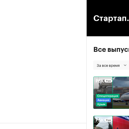
00
Стартап.
Все выпу
За все время