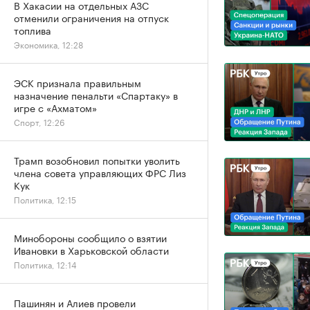
В Хакасии на отдельных АЗС
отменили ограничения на отпуск
топлива
Экономика, 12:28
ЭСК признала правильным
назначение пенальти «Спартаку» в
игре с «Ахматом»
Спорт, 12:26
Трамп возобновил попытки уволить
члена совета управляющих ФРС Лиз
Кук
Политика, 12:15
Минобороны сообщило о взятии
Ивановки в Харьковской области
Политика, 12:14
Пашинян и Алиев провели