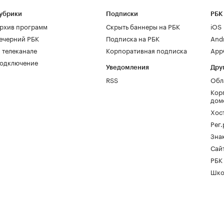
убрики
Подписки
РБК
рхив программ
Скрыть баннеры на РБК
iOS
ечерний РБК
Подписка на РБК
And
 телеканале
Корпоративная подписка
AppG
одключение
Уведомления
Дру
RSS
Обл
Кор
дом
Хос
Рег
Зна
Сайт
РБК
Шко