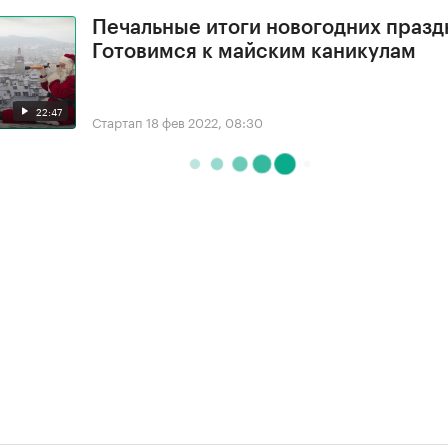
Печальные итоги новогодних празд
Готовимся к майским каникулам
22:47
Стартап
18 фев 2022, 08:30