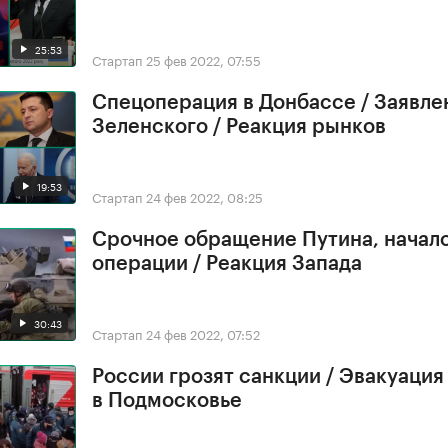
25:53
Стартап
25 фев 2022, 07:55
Спецоперация в Донбассе / Заявле
Зеленского / Реакция рынков
19:53
Стартап
24 фев 2022, 08:25
Срочное обращение Путина, начал
операции / Реакция Запада
30:43
Стартап
24 фев 2022, 07:52
России грозят санкции / Эвакуация
в Подмосковье