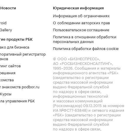
 Новости
Юридическая информация
Информация об ограничениях
roid
О соблюдении авторских прав
allery
Пользовательское соглашение
Политика в отношении обработки
гие продукты РБК
персональных данных
ако для бизнеса
Политика обработки файлов cookie
поративный регистратор
енов
© ООО «БИЗНЕСПРЕСС»,
АО «РОСБИЗНЕСКОНСАЛТИНГ»,
тинг сайтов
1995–2026
. Сообщения и материалы
.решения
информационного агентства «РБК»
(свидетельство о регистрации
комства
средства массовой информации
 знакомств podbor.ru
выдано Федеральной службой
по надзору в сфере связи,
 Курсы
информационных технологий
ла управления РБК
и массовых коммуникаций
(Роскомнадзор) 09.12.2015 за номером
ИА №ФС77-63848) и сетевого издания
«РБК» (свидетельство о регистрации
средства массовой информации
выдано Федеральной службой
по надзору в сфере связи,