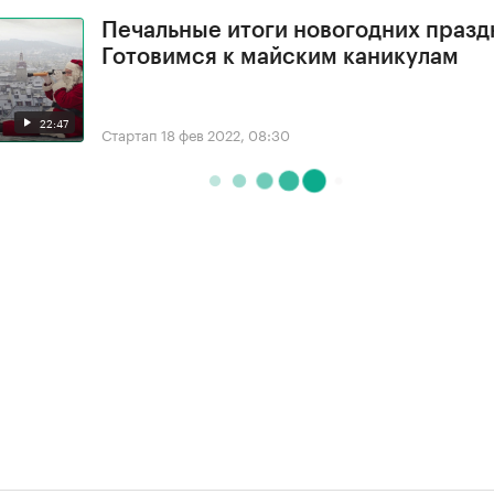
Печальные итоги новогодних празд
Готовимся к майским каникулам
22:47
Стартап
18 фев 2022, 08:30