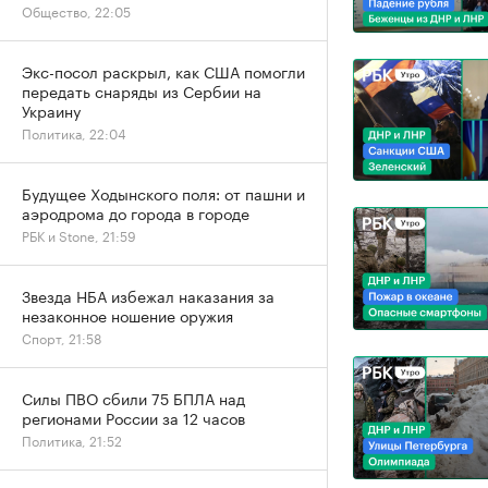
Общество, 22:05
Экс-посол раскрыл, как США помогли
передать снаряды из Сербии на
Украину
Политика, 22:04
Будущее Ходынского поля: от пашни и
аэродрома до города в городе
РБК и Stone, 21:59
Звезда НБА избежал наказания за
незаконное ношение оружия
Спорт, 21:58
Силы ПВО сбили 75 БПЛА над
регионами России за 12 часов
Политика, 21:52