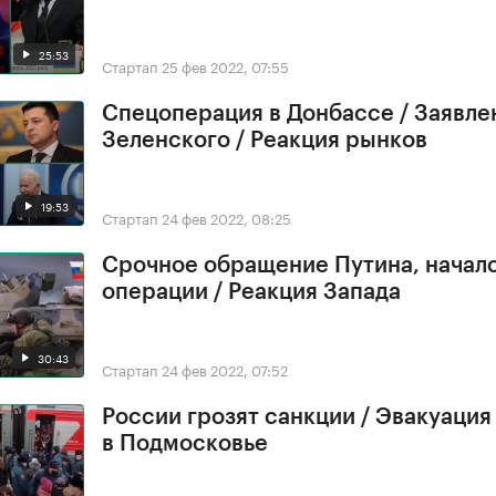
25:53
Стартап
25 фев 2022, 07:55
Спецоперация в Донбассе / Заявле
Зеленского / Реакция рынков
19:53
Стартап
24 фев 2022, 08:25
Срочное обращение Путина, начал
операции / Реакция Запада
30:43
Стартап
24 фев 2022, 07:52
России грозят санкции / Эвакуация
в Подмосковье