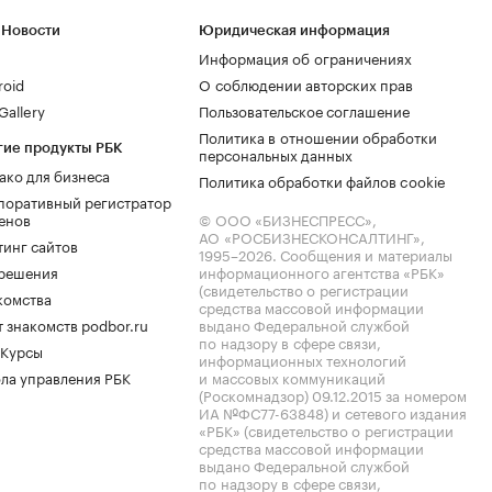
 Новости
Юридическая информация
Информация об ограничениях
roid
О соблюдении авторских прав
allery
Пользовательское соглашение
Политика в отношении обработки
гие продукты РБК
персональных данных
ако для бизнеса
Политика обработки файлов cookie
поративный регистратор
енов
© ООО «БИЗНЕСПРЕСС»,
АО «РОСБИЗНЕСКОНСАЛТИНГ»,
тинг сайтов
1995–2026
. Сообщения и материалы
.решения
информационного агентства «РБК»
(свидетельство о регистрации
комства
средства массовой информации
 знакомств podbor.ru
выдано Федеральной службой
по надзору в сфере связи,
 Курсы
информационных технологий
ла управления РБК
и массовых коммуникаций
(Роскомнадзор) 09.12.2015 за номером
ИА №ФС77-63848) и сетевого издания
«РБК» (свидетельство о регистрации
средства массовой информации
выдано Федеральной службой
по надзору в сфере связи,