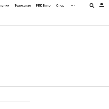
...
пании
Телеканал
РБК Вино
Спорт
ые проекты
Город
Стиль
Крипто
Спецпроекты СПб
логии и медиа
Финансы