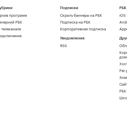
убрики
Подписки
РБК
рхив программ
Скрыть баннеры на РБК
iOS
ечерний РБК
Подписка на РБК
And
 телеканале
Корпоративная подписка
AppG
одключение
Уведомления
Дру
RSS
Обл
Кор
дом
Хос
Рег
Зна
Сайт
РБК
Шко