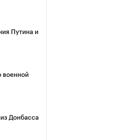
ния Путина и
о военной
 из Донбасса