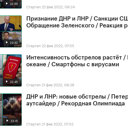
22:55
Стартап
22 фев 2022, 08:24
Признание ДНР и ЛНР / Санкции СШ
Обращение Зеленского / Реакция 
23:32
Стартап
22 фев 2022, 07:55
Интенсивность обстрелов растёт /
океане / Смартфоны с вирусами
22:45
Стартап
21 фев 2022, 08:26
ДНР и ЛНР: новые обстрелы / Петер
аутсайдер / Рекордная Олимпиада
23:15
Стартап
21 фев 2022, 07:52