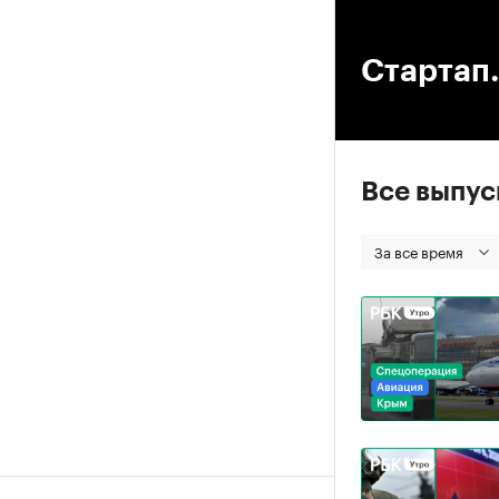
00
Стартап.
Все выпу
За все время