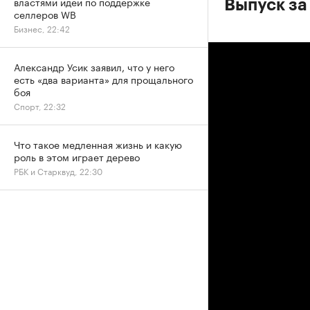
властями идей по поддержке
Выпуск за
селлеров WB
Бизнес, 22:42
Александр Усик заявил, что у него
есть «два варианта» для прощального
боя
Спорт, 22:32
Что такое медленная жизнь и какую
роль в этом играет дерево
РБК и Старквуд, 22:30