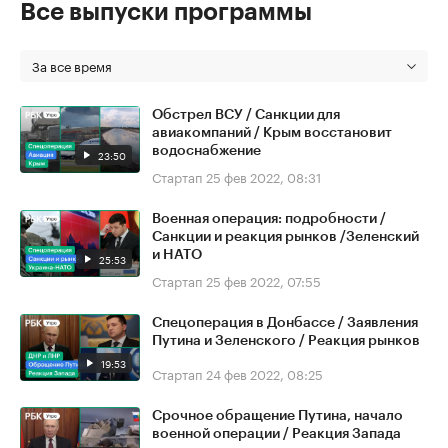
Все выпуски программы
За все время
Обстрел ВСУ / Санкции для
авиакомпаний / Крым восстановит
водоснабжение
23:50
Стартап
25 фев 2022, 08:31
Военная операция: подробности /
Санкции и реакция рынков /Зеленский
и НАТО
25:53
Стартап
25 фев 2022, 07:55
Спецоперация в Донбассе / Заявления
Путина и Зеленского / Реакция рынков
19:53
Стартап
24 фев 2022, 08:25
Срочное обращение Путина, начало
военной операции / Реакция Запада