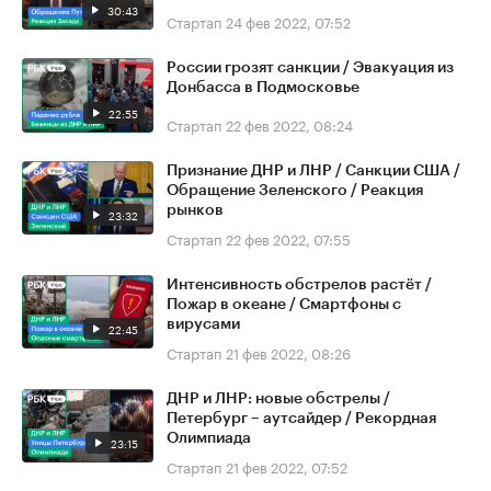
30:43
Стартап
24 фев 2022, 07:52
России грозят санкции / Эвакуация из
Донбасса в Подмосковье
22:55
Стартап
22 фев 2022, 08:24
Признание ДНР и ЛНР / Санкции США /
Обращение Зеленского / Реакция
рынков
23:32
Стартап
22 фев 2022, 07:55
Интенсивность обстрелов растёт /
Пожар в океане / Смартфоны с
вирусами
22:45
Стартап
21 фев 2022, 08:26
ДНР и ЛНР: новые обстрелы /
Петербург – аутсайдер / Рекордная
Олимпиада
23:15
Стартап
21 фев 2022, 07:52