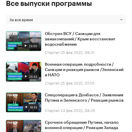
Все выпуски программы
За все время
Обстрел ВСУ / Санкции для
авиакомпаний / Крым восстановит
водоснабжение
23:50
Стартап
25 фев 2022, 08:31
Военная операция: подробности /
Санкции и реакция рынков /Зеленский
и НАТО
25:53
Стартап
25 фев 2022, 07:55
Спецоперация в Донбассе / Заявления
Путина и Зеленского / Реакция рынков
19:53
Стартап
24 фев 2022, 08:25
Срочное обращение Путина, начало
военной операции / Реакция Запада