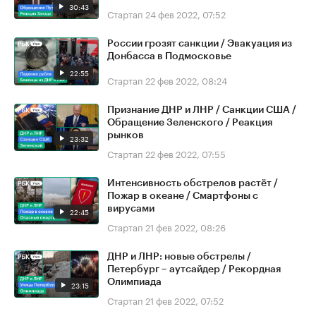
30:43
Стартап
24 фев 2022, 07:52
России грозят санкции / Эвакуация из
Донбасса в Подмосковье
22:55
Стартап
22 фев 2022, 08:24
Признание ДНР и ЛНР / Санкции США /
Обращение Зеленского / Реакция
рынков
23:32
Стартап
22 фев 2022, 07:55
Интенсивность обстрелов растёт /
Пожар в океане / Смартфоны с
вирусами
22:45
Стартап
21 фев 2022, 08:26
ДНР и ЛНР: новые обстрелы /
Петербург – аутсайдер / Рекордная
Олимпиада
23:15
Стартап
21 фев 2022, 07:52