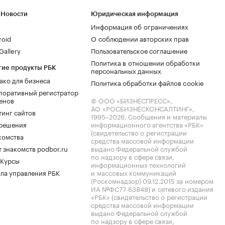
 Новости
Юридическая информация
Информация об ограничениях
roid
О соблюдении авторских прав
allery
Пользовательское соглашение
Политика в отношении обработки
гие продукты РБК
персональных данных
ако для бизнеса
Политика обработки файлов cookie
поративный регистратор
енов
© ООО «БИЗНЕСПРЕСС»,
АО «РОСБИЗНЕСКОНСАЛТИНГ»,
тинг сайтов
1995–2026
. Сообщения и материалы
.решения
информационного агентства «РБК»
(свидетельство о регистрации
комства
средства массовой информации
 знакомств podbor.ru
выдано Федеральной службой
по надзору в сфере связи,
 Курсы
информационных технологий
ла управления РБК
и массовых коммуникаций
(Роскомнадзор) 09.12.2015 за номером
ИА №ФС77-63848) и сетевого издания
«РБК» (свидетельство о регистрации
средства массовой информации
выдано Федеральной службой
по надзору в сфере связи,