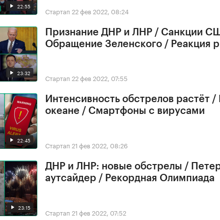
22:55
Стартап
22 фев 2022, 08:24
Признание ДНР и ЛНР / Санкции СШ
Обращение Зеленского / Реакция 
23:32
Стартап
22 фев 2022, 07:55
Интенсивность обстрелов растёт /
океане / Смартфоны с вирусами
22:45
Стартап
21 фев 2022, 08:26
ДНР и ЛНР: новые обстрелы / Петер
аутсайдер / Рекордная Олимпиада
23:15
Стартап
21 фев 2022, 07:52