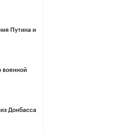
ния Путина и
о военной
 из Донбасса