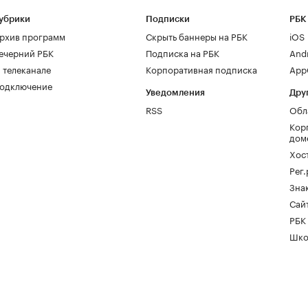
убрики
Подписки
РБК
рхив программ
Скрыть баннеры на РБК
iOS
ечерний РБК
Подписка на РБК
And
 телеканале
Корпоративная подписка
AppG
одключение
Уведомления
Дру
RSS
Обл
Кор
дом
Хос
Рег
Зна
Сайт
РБК
Шко