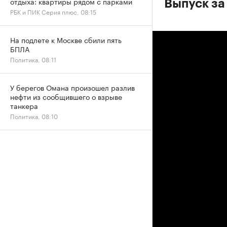
отдыха: квартиры рядом с парками
Выпуск за
РБК и ПИК Серия плюс, 08:15
На подлете к Москве сбили пять
БПЛА
Политика, 08:11
У берегов Омана произошел разлив
нефти из сообщившего о взрыве
танкера
Политика, 08:10