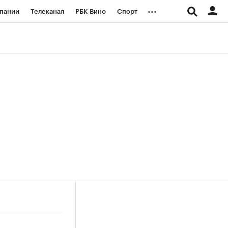
...
пании
Телеканал
РБК Вино
Спорт
ые проекты
Город
Стиль
Крипто
Спецпроекты СПб
логии и медиа
Финансы