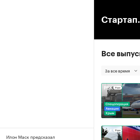
00
Стартап.
Все выпу
За все время
Илон Маск предсказал