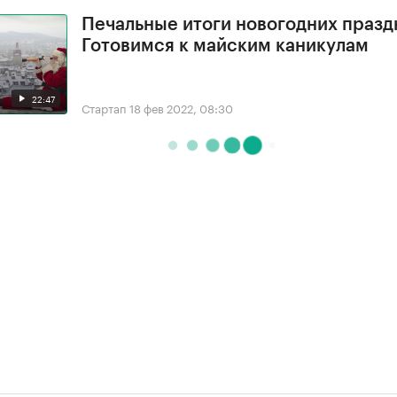
Печальные итоги новогодних празд
Готовимся к майским каникулам
22:47
Стартап
18 фев 2022, 08:30