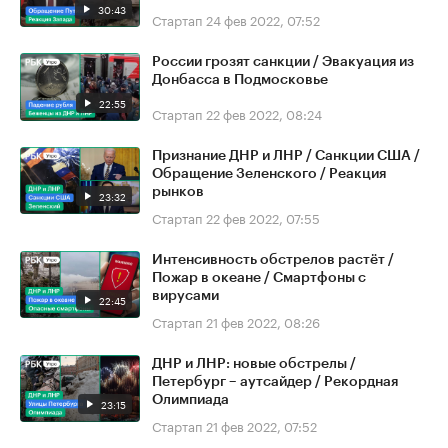
30:43
Стартап
24 фев 2022, 07:52
России грозят санкции / Эвакуация из
Донбасса в Подмосковье
22:55
Стартап
22 фев 2022, 08:24
Признание ДНР и ЛНР / Санкции США /
Обращение Зеленского / Реакция
рынков
23:32
Стартап
22 фев 2022, 07:55
Интенсивность обстрелов растёт /
Пожар в океане / Смартфоны с
вирусами
22:45
Стартап
21 фев 2022, 08:26
ДНР и ЛНР: новые обстрелы /
Петербург – аутсайдер / Рекордная
Олимпиада
23:15
Стартап
21 фев 2022, 07:52