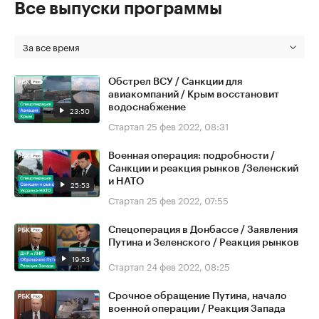
Все выпуски программы
За все время
Обстрел ВСУ / Санкции для
авиакомпаний / Крым восстановит
водоснабжение
23:50
Стартап
25 фев 2022, 08:31
Военная операция: подробности /
Санкции и реакция рынков /Зеленский
и НАТО
25:53
Стартап
25 фев 2022, 07:55
Спецоперация в Донбассе / Заявления
Путина и Зеленского / Реакция рынков
19:53
Стартап
24 фев 2022, 08:25
Срочное обращение Путина, начало
военной операции / Реакция Запада