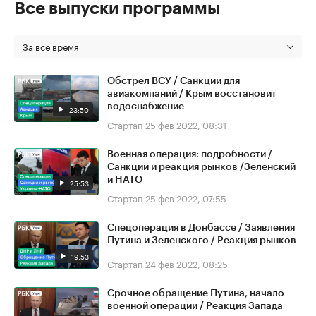
Все выпуски программы
За все время
Обстрел ВСУ / Санкции для
авиакомпаний / Крым восстановит
водоснабжение
23:50
Стартап
25 фев 2022, 08:31
Военная операция: подробности /
Санкции и реакция рынков /Зеленский
и НАТО
25:53
Стартап
25 фев 2022, 07:55
Спецоперация в Донбассе / Заявления
Путина и Зеленского / Реакция рынков
19:53
Стартап
24 фев 2022, 08:25
Срочное обращение Путина, начало
военной операции / Реакция Запада