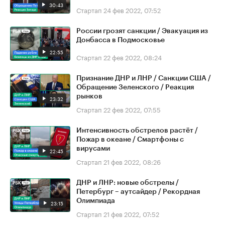
30:43
Стартап
24 фев 2022, 07:52
России грозят санкции / Эвакуация из
Донбасса в Подмосковье
22:55
Стартап
22 фев 2022, 08:24
Признание ДНР и ЛНР / Санкции США /
Обращение Зеленского / Реакция
рынков
23:32
Стартап
22 фев 2022, 07:55
Интенсивность обстрелов растёт /
Пожар в океане / Смартфоны с
вирусами
22:45
Стартап
21 фев 2022, 08:26
ДНР и ЛНР: новые обстрелы /
Петербург – аутсайдер / Рекордная
Олимпиада
23:15
Стартап
21 фев 2022, 07:52