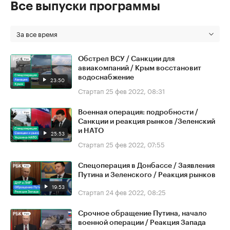
Все выпуски программы
За все время
Обстрел ВСУ / Санкции для
авиакомпаний / Крым восстановит
водоснабжение
23:50
Стартап
25 фев 2022, 08:31
Военная операция: подробности /
Санкции и реакция рынков /Зеленский
и НАТО
25:53
Стартап
25 фев 2022, 07:55
Спецоперация в Донбассе / Заявления
Путина и Зеленского / Реакция рынков
19:53
Стартап
24 фев 2022, 08:25
Срочное обращение Путина, начало
военной операции / Реакция Запада