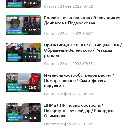
30:43
Стартап
24 фев 2022, 07:52
России грозят санкции / Эвакуация из
Донбасса в Подмосковье
22:55
Стартап
22 фев 2022, 08:24
Признание ДНР и ЛНР / Санкции США /
Обращение Зеленского / Реакция
рынков
23:32
Стартап
22 фев 2022, 07:55
Интенсивность обстрелов растёт /
Пожар в океане / Смартфоны с
вирусами
22:45
Стартап
21 фев 2022, 08:26
ДНР и ЛНР: новые обстрелы /
Петербург – аутсайдер / Рекордная
Олимпиада
23:15
Стартап
21 фев 2022, 07:52