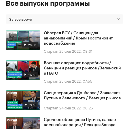
Все выпуски программы
За все время
Обстрел ВСУ / Санкции для
авиакомпаний / Крым восстановит
водоснабжение
23:50
Стартап
25 фев 2022, 08:31
Военная операция: подробности /
Санкции и реакция рынков /Зеленский
и НАТО
25:53
Стартап
25 фев 2022, 07:55
Спецоперация в Донбассе / Заявления
Путина и Зеленского / Реакция рынков
19:53
Стартап
24 фев 2022, 08:25
Срочное обращение Путина, начало
военной операции / Реакция Запада