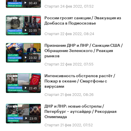
30:43
Стартап
24 фев 2022, 07:52
России грозят санкции / Эвакуация из
Донбасса в Подмосковье
22:55
Стартап
22 фев 2022, 08:24
Признание ДНР и ЛНР / Санкции США /
Обращение Зеленского / Реакция
рынков
23:32
Стартап
22 фев 2022, 07:55
Интенсивность обстрелов растёт /
Пожар в океане / Смартфоны с
вирусами
22:45
Стартап
21 фев 2022, 08:26
ДНР и ЛНР: новые обстрелы /
Петербург – аутсайдер / Рекордная
Олимпиада
23:15
Стартап
21 фев 2022, 07:52