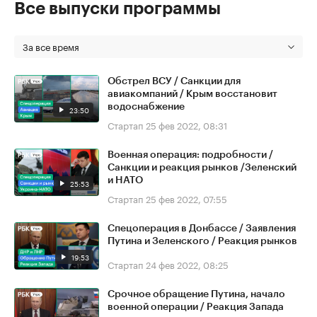
Все выпуски программы
За все время
Обстрел ВСУ / Санкции для
авиакомпаний / Крым восстановит
водоснабжение
23:50
Стартап
25 фев 2022, 08:31
Военная операция: подробности /
Санкции и реакция рынков /Зеленский
и НАТО
25:53
Стартап
25 фев 2022, 07:55
Спецоперация в Донбассе / Заявления
Путина и Зеленского / Реакция рынков
19:53
Стартап
24 фев 2022, 08:25
Срочное обращение Путина, начало
военной операции / Реакция Запада