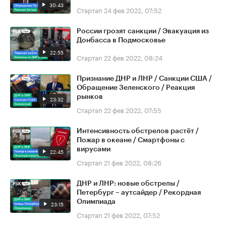
30:43
Стартап
24 фев 2022, 07:52
России грозят санкции / Эвакуация из
Донбасса в Подмосковье
22:55
Стартап
22 фев 2022, 08:24
Признание ДНР и ЛНР / Санкции США /
Обращение Зеленского / Реакция
рынков
23:32
Стартап
22 фев 2022, 07:55
Интенсивность обстрелов растёт /
Пожар в океане / Смартфоны с
вирусами
22:45
Стартап
21 фев 2022, 08:26
ДНР и ЛНР: новые обстрелы /
Петербург – аутсайдер / Рекордная
Олимпиада
23:15
Стартап
21 фев 2022, 07:52