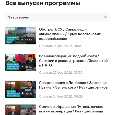
Все выпуски программы
За все время
Обстрел ВСУ / Санкции для
авиакомпаний / Крым восстановит
водоснабжение
23:50
Стартап
25 фев 2022, 08:31
Военная операция: подробности /
Санкции и реакция рынков /Зеленский
и НАТО
25:53
Стартап
25 фев 2022, 07:55
Спецоперация в Донбассе / Заявления
Путина и Зеленского / Реакция рынков
19:53
Стартап
24 фев 2022, 08:25
Срочное обращение Путина, начало
военной операции / Реакция Запада