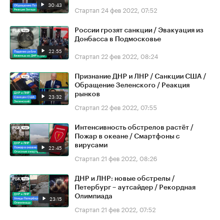
30:43
Стартап
24 фев 2022, 07:52
России грозят санкции / Эвакуация из
Донбасса в Подмосковье
22:55
Стартап
22 фев 2022, 08:24
Признание ДНР и ЛНР / Санкции США /
Обращение Зеленского / Реакция
рынков
23:32
Стартап
22 фев 2022, 07:55
Интенсивность обстрелов растёт /
Пожар в океане / Смартфоны с
вирусами
22:45
Стартап
21 фев 2022, 08:26
ДНР и ЛНР: новые обстрелы /
Петербург – аутсайдер / Рекордная
Олимпиада
23:15
Стартап
21 фев 2022, 07:52