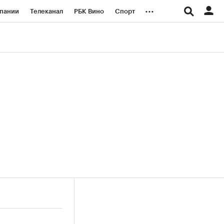
...
пании
Телеканал
РБК Вино
Спорт
ые проекты
Город
Стиль
Крипто
Спецпроекты СПб
логии и медиа
Финансы