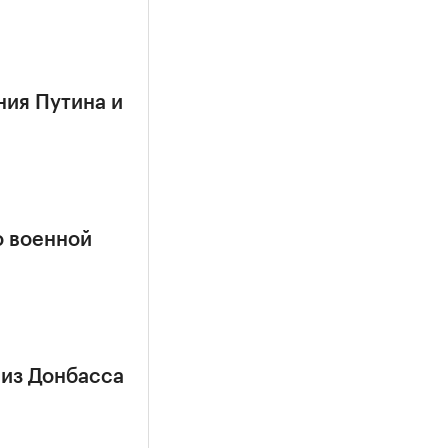
ния Путина и
о военной
 из Донбасса