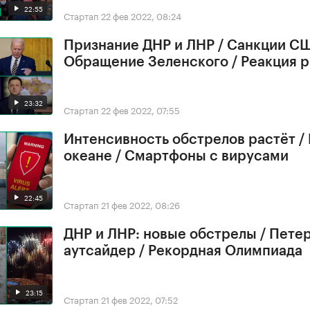
22:55
Стартап
22 фев 2022, 08:24
Признание ДНР и ЛНР / Санкции СШ
Обращение Зеленского / Реакция 
23:32
Стартап
22 фев 2022, 07:55
Интенсивность обстрелов растёт /
океане / Смартфоны с вирусами
22:45
Стартап
21 фев 2022, 08:26
ДНР и ЛНР: новые обстрелы / Петер
аутсайдер / Рекордная Олимпиада
23:15
Стартап
21 фев 2022, 07:52