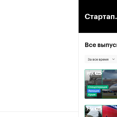
00
Стартап.
Все выпу
За все время