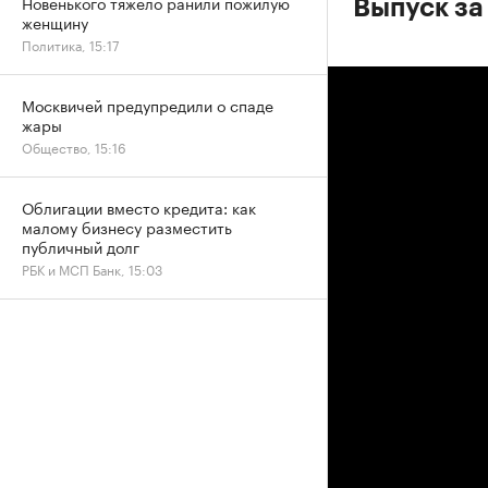
Новенького тяжело ранили пожилую
Выпуск за
женщину
Политика, 15:17
Москвичей предупредили о спаде
жары
Общество, 15:16
Облигации вместо кредита: как
малому бизнесу разместить
публичный долг
РБК и МСП Банк, 15:03