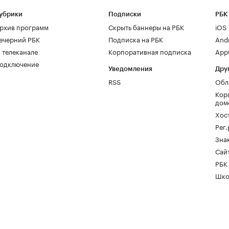
убрики
Подписки
РБК
рхив программ
Скрыть баннеры на РБК
iOS
ечерний РБК
Подписка на РБК
And
 телеканале
Корпоративная подписка
AppG
одключение
Уведомления
Дру
RSS
Обл
Кор
дом
Хос
Рег
Зна
Сайт
РБК
Шко