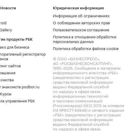
 Новости
Юридическая информация
Информация об ограничениях
roid
О соблюдении авторских прав
allery
Пользовательское соглашение
Политика в отношении обработки
гие продукты РБК
персональных данных
ако для бизнеса
Политика обработки файлов cookie
поративный регистратор
енов
© ООО «БИЗНЕСПРЕСС»,
АО «РОСБИЗНЕСКОНСАЛТИНГ»,
тинг сайтов
1995–2026
. Сообщения и материалы
.решения
информационного агентства «РБК»
(свидетельство о регистрации
комства
средства массовой информации
 знакомств podbor.ru
выдано Федеральной службой
по надзору в сфере связи,
 Курсы
информационных технологий
ла управления РБК
и массовых коммуникаций
(Роскомнадзор) 09.12.2015 за номером
ИА №ФС77-63848) и сетевого издания
«РБК» (свидетельство о регистрации
средства массовой информации
выдано Федеральной службой
по надзору в сфере связи,