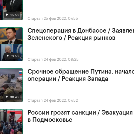
25:53
Стартап
25 фев 2022, 07:55
Спецоперация в Донбассе / Заявле
Зеленского / Реакция рынков
19:53
Стартап
24 фев 2022, 08:25
Срочное обращение Путина, начал
операции / Реакция Запада
30:43
Стартап
24 фев 2022, 07:52
России грозят санкции / Эвакуация
в Подмосковье