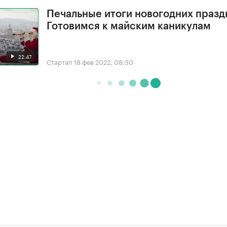
Печальные итоги новогодних празд
Готовимся к майским каникулам
22:47
Стартап
18 фев 2022, 08:30