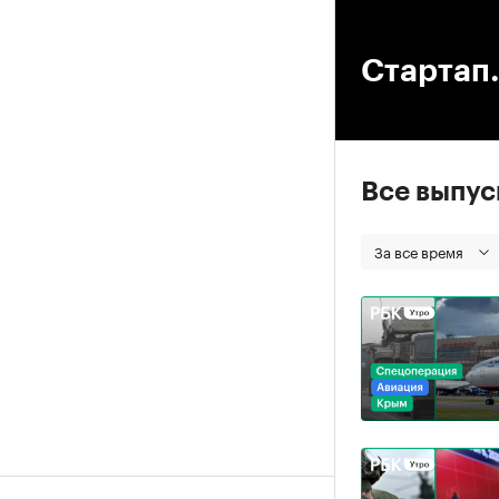
00
Стартап.
Все выпу
За все время