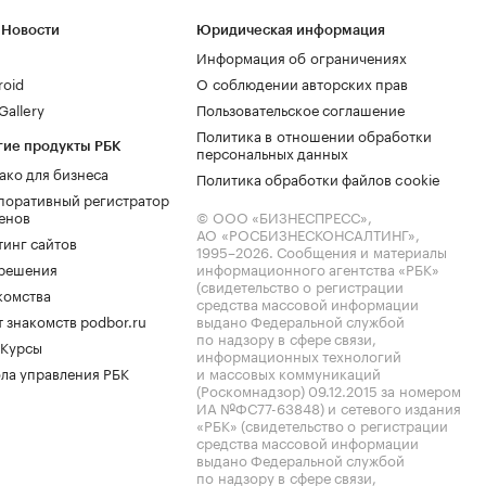
 Новости
Юридическая информация
Информация об ограничениях
roid
О соблюдении авторских прав
allery
Пользовательское соглашение
Политика в отношении обработки
гие продукты РБК
персональных данных
ако для бизнеса
Политика обработки файлов cookie
поративный регистратор
енов
© ООО «БИЗНЕСПРЕСС»,
АО «РОСБИЗНЕСКОНСАЛТИНГ»,
тинг сайтов
1995–2026
. Сообщения и материалы
.решения
информационного агентства «РБК»
(свидетельство о регистрации
комства
средства массовой информации
 знакомств podbor.ru
выдано Федеральной службой
по надзору в сфере связи,
 Курсы
информационных технологий
ла управления РБК
и массовых коммуникаций
(Роскомнадзор) 09.12.2015 за номером
ИА №ФС77-63848) и сетевого издания
«РБК» (свидетельство о регистрации
средства массовой информации
выдано Федеральной службой
по надзору в сфере связи,