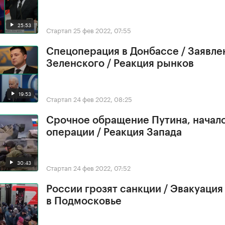
25:53
Стартап
25 фев 2022, 07:55
Спецоперация в Донбассе / Заявле
Зеленского / Реакция рынков
19:53
Стартап
24 фев 2022, 08:25
Срочное обращение Путина, начал
операции / Реакция Запада
30:43
Стартап
24 фев 2022, 07:52
России грозят санкции / Эвакуация
в Подмосковье