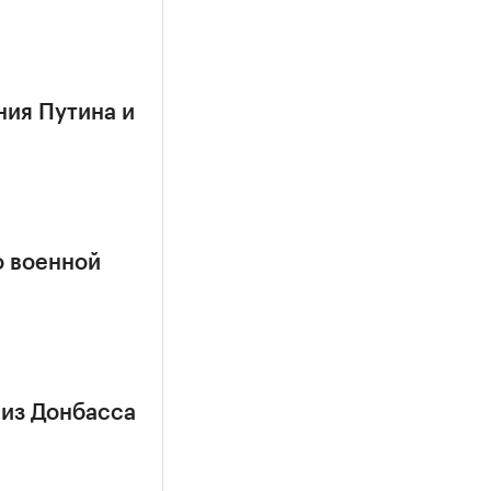
ния Путина и
о военной
 из Донбасса