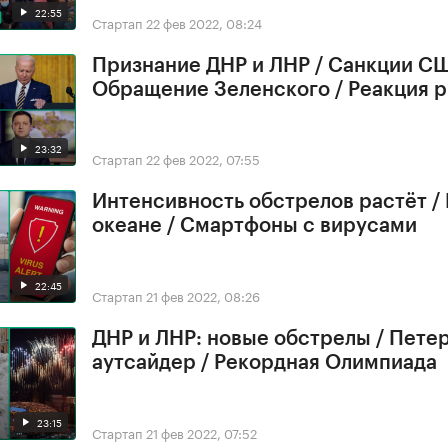
22:55
Стартап
22 фев 2022, 08:24
Признание ДНР и ЛНР / Санкции СШ
Обращение Зеленского / Реакция 
23:32
Стартап
22 фев 2022, 07:55
Интенсивность обстрелов растёт /
океане / Смартфоны с вирусами
22:45
Стартап
21 фев 2022, 08:26
ДНР и ЛНР: новые обстрелы / Петер
аутсайдер / Рекордная Олимпиада
23:15
Стартап
21 фев 2022, 07:52