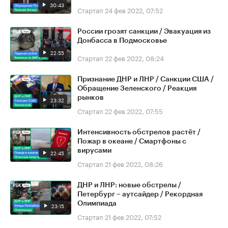
30:43
Стартап
24 фев 2022, 07:52
России грозят санкции / Эвакуация из
Донбасса в Подмосковье
22:55
Стартап
22 фев 2022, 08:24
Признание ДНР и ЛНР / Санкции США /
Обращение Зеленского / Реакция
рынков
23:32
Стартап
22 фев 2022, 07:55
Интенсивность обстрелов растёт /
Пожар в океане / Смартфоны с
вирусами
22:45
Стартап
21 фев 2022, 08:26
ДНР и ЛНР: новые обстрелы /
Петербург – аутсайдер / Рекордная
Олимпиада
23:15
Стартап
21 фев 2022, 07:52