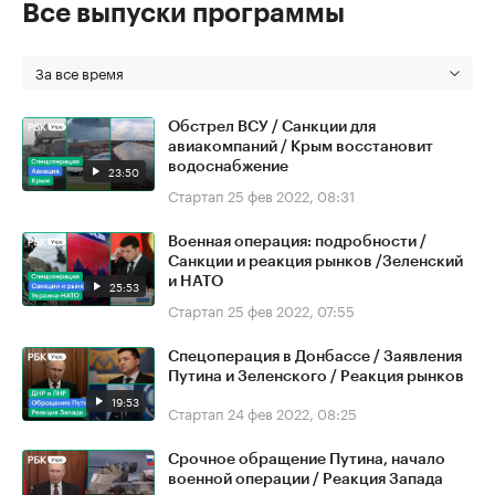
Все выпуски программы
За все время
Обстрел ВСУ / Санкции для
авиакомпаний / Крым восстановит
водоснабжение
23:50
Стартап
25 фев 2022, 08:31
Военная операция: подробности /
Санкции и реакция рынков /Зеленский
и НАТО
25:53
Стартап
25 фев 2022, 07:55
Спецоперация в Донбассе / Заявления
Путина и Зеленского / Реакция рынков
19:53
Стартап
24 фев 2022, 08:25
Срочное обращение Путина, начало
военной операции / Реакция Запада