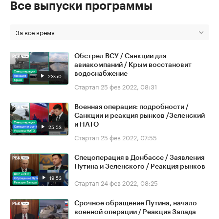
Все выпуски программы
За все время
Обстрел ВСУ / Санкции для
авиакомпаний / Крым восстановит
водоснабжение
23:50
Стартап
25 фев 2022, 08:31
Военная операция: подробности /
Санкции и реакция рынков /Зеленский
и НАТО
25:53
Стартап
25 фев 2022, 07:55
Спецоперация в Донбассе / Заявления
Путина и Зеленского / Реакция рынков
19:53
Стартап
24 фев 2022, 08:25
Срочное обращение Путина, начало
военной операции / Реакция Запада