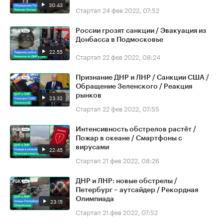
30:43
Стартап
24 фев 2022, 07:52
России грозят санкции / Эвакуация из
Донбасса в Подмосковье
22:55
Стартап
22 фев 2022, 08:24
Признание ДНР и ЛНР / Санкции США /
Обращение Зеленского / Реакция
рынков
23:32
Стартап
22 фев 2022, 07:55
Интенсивность обстрелов растёт /
Пожар в океане / Смартфоны с
вирусами
22:45
Стартап
21 фев 2022, 08:26
ДНР и ЛНР: новые обстрелы /
Петербург – аутсайдер / Рекордная
Олимпиада
23:15
Стартап
21 фев 2022, 07:52