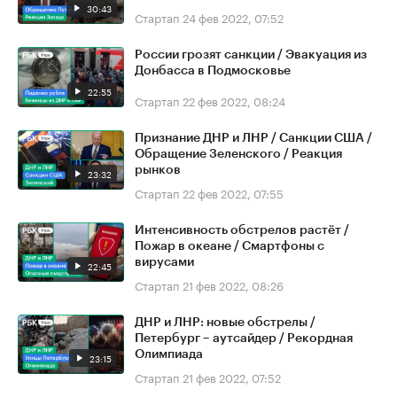
30:43
Стартап
24 фев 2022, 07:52
России грозят санкции / Эвакуация из
Донбасса в Подмосковье
22:55
Стартап
22 фев 2022, 08:24
Признание ДНР и ЛНР / Санкции США /
Обращение Зеленского / Реакция
рынков
23:32
Стартап
22 фев 2022, 07:55
Интенсивность обстрелов растёт /
Пожар в океане / Смартфоны с
вирусами
22:45
Стартап
21 фев 2022, 08:26
ДНР и ЛНР: новые обстрелы /
Петербург – аутсайдер / Рекордная
Олимпиада
23:15
Стартап
21 фев 2022, 07:52