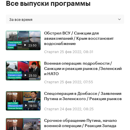
Все выпуски программы
За все время
Обстрел ВСУ / Санкции для
авиакомпаний / Крым восстановит
водоснабжение
23:50
Стартап
25 фев 2022, 08:31
Военная операция: подробности /
Санкции и реакция рынков /Зеленский
и НАТО
25:53
Стартап
25 фев 2022, 07:55
Спецоперация в Донбассе / Заявления
Путина и Зеленского / Реакция рынков
19:53
Стартап
24 фев 2022, 08:25
Срочное обращение Путина, начало
военной операции / Реакция Запада