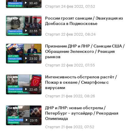
30:43
Стартап
24 фев 2022, 07:52
России грозят санкции / Эвакуация из
Донбасса в Подмосковье
22:55
Стартап
22 фев 2022, 08:24
Признание ДНР и ЛНР / Санкции США /
Обращение Зеленского / Реакция
рынков
23:32
Стартап
22 фев 2022, 07:55
Интенсивность обстрелов растёт /
Пожар в океане / Смартфоны с
вирусами
22:45
Стартап
21 фев 2022, 08:26
ДНР и ЛНР: новые обстрелы /
Петербург – аутсайдер / Рекордная
Олимпиада
23:15
Стартап
21 фев 2022, 07:52