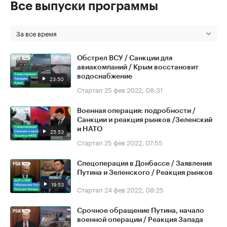
Все выпуски программы
За все время
Обстрел ВСУ / Санкции для
авиакомпаний / Крым восстановит
водоснабжение
23:50
Стартап
25 фев 2022, 08:31
Военная операция: подробности /
Санкции и реакция рынков /Зеленский
и НАТО
25:53
Стартап
25 фев 2022, 07:55
Спецоперация в Донбассе / Заявления
Путина и Зеленского / Реакция рынков
19:53
Стартап
24 фев 2022, 08:25
Срочное обращение Путина, начало
военной операции / Реакция Запада