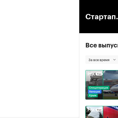
00
Стартап.
Все выпу
За все время