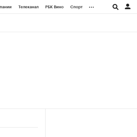
...
пании
Телеканал
РБК Вино
Спорт
ые проекты
Город
Стиль
Крипто
Спецпроекты СПб
логии и медиа
Финансы