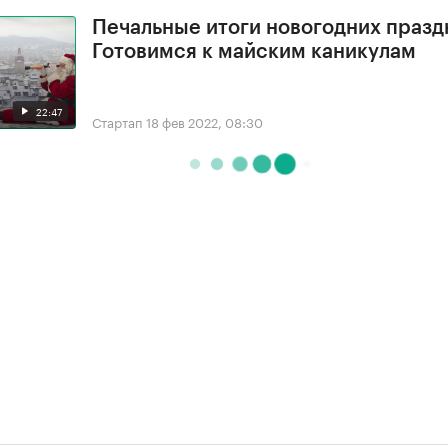
Печальные итоги новогодних празд
Готовимся к майским каникулам
22:47
Стартап
18 фев 2022, 08:30