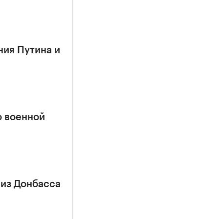
ния Путина и
о военной
 из Донбасса