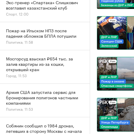
Экс-тренер «Спартака» Слишкович
возглавил казахстанский клуб
Спорт, 12:00
Пожар на Ильском НПЗ после
падения обломков БПЛА потушили
Политика, 11:58
Мосгорсуд взыскал ₽654 тыс. за
залив квартиры из-за кошки,
открывшей кран
Город, 11:53
Армия США запустила сервис для
бронирования полигонов частными
компаниями
Политика, 11:53
Собянин сообщил о 1984 дронах,
летевших в сторону Москвы с начала