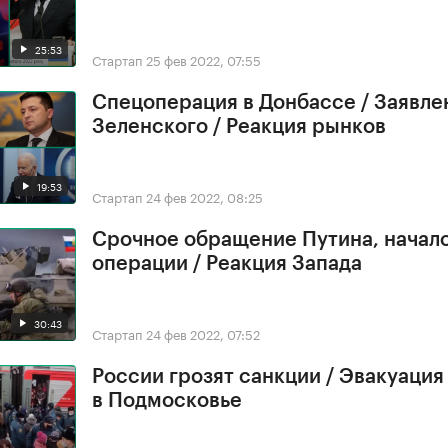
25:53
Стартап
25 фев 2022, 07:55
Спецоперация в Донбассе / Заявле
Зеленского / Реакция рынков
19:53
Стартап
24 фев 2022, 08:25
Срочное обращение Путина, начал
операции / Реакция Запада
30:43
Стартап
24 фев 2022, 07:52
России грозят санкции / Эвакуация
в Подмосковье