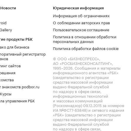
 Новости
Юридическая информация
Информация об ограничениях
roid
О соблюдении авторских прав
allery
Пользовательское соглашение
Политика в отношении обработки
гие продукты РБК
персональных данных
ако для бизнеса
Политика обработки файлов cookie
поративный регистратор
енов
© ООО «БИЗНЕСПРЕСС»,
АО «РОСБИЗНЕСКОНСАЛТИНГ»,
тинг сайтов
1995–2026
. Сообщения и материалы
.решения
информационного агентства «РБК»
(свидетельство о регистрации
комства
средства массовой информации
 знакомств podbor.ru
выдано Федеральной службой
по надзору в сфере связи,
 Курсы
информационных технологий
ла управления РБК
и массовых коммуникаций
(Роскомнадзор) 09.12.2015 за номером
ИА №ФС77-63848) и сетевого издания
«РБК» (свидетельство о регистрации
средства массовой информации
выдано Федеральной службой
по надзору в сфере связи,