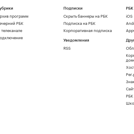
убрики
Подписки
РБК
рхив программ
Скрыть баннеры на РБК
iOS
ечерний РБК
Подписка на РБК
And
 телеканале
Корпоративная подписка
AppG
одключение
Уведомления
Дру
RSS
Обл
Кор
дом
Хос
Рег
Зна
Сайт
РБК
Шко