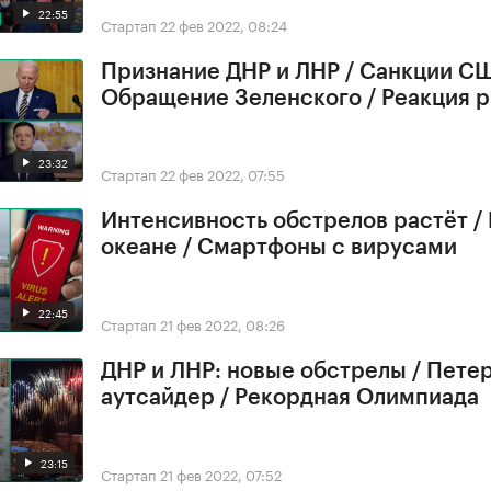
22:55
Стартап
22 фев 2022, 08:24
Признание ДНР и ЛНР / Санкции СШ
Обращение Зеленского / Реакция 
23:32
Стартап
22 фев 2022, 07:55
Интенсивность обстрелов растёт /
океане / Смартфоны с вирусами
22:45
Стартап
21 фев 2022, 08:26
ДНР и ЛНР: новые обстрелы / Петер
аутсайдер / Рекордная Олимпиада
23:15
Стартап
21 фев 2022, 07:52