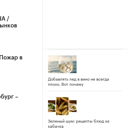
А /
рынков
 Пожар в
Добавлять лед в вино не всегда
плохо. Вот почему
бург –
Зеленый шум: рецепты блюд из
кабачка