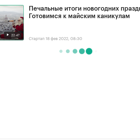
Печальные итоги новогодних празд
Готовимся к майским каникулам
22:47
Стартап
18 фев 2022, 08:30