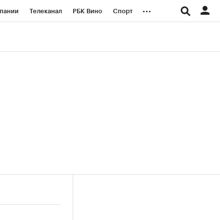
...
пании
Телеканал
РБК Вино
Спорт
ые проекты
Город
Стиль
Крипто
Спецпроекты СПб
логии и медиа
Финансы