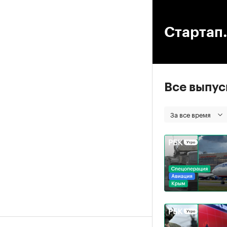
00
Стартап.
Все выпу
За все время