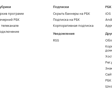
убрики
Подписки
РБК
рхив программ
Скрыть баннеры на РБК
iOS
ечерний РБК
Подписка на РБК
And
 телеканале
Корпоративная подписка
AppG
одключение
Уведомления
Дру
RSS
Обл
Кор
дом
Хос
Рег
Зна
Сайт
РБК
Шко