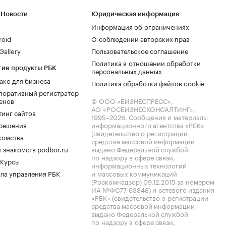
 Новости
Юридическая информация
Информация об ограничениях
roid
О соблюдении авторских прав
allery
Пользовательское соглашение
Политика в отношении обработки
гие продукты РБК
персональных данных
ако для бизнеса
Политика обработки файлов cookie
поративный регистратор
енов
© ООО «БИЗНЕСПРЕСС»,
АО «РОСБИЗНЕСКОНСАЛТИНГ»,
тинг сайтов
1995–2026
. Сообщения и материалы
.решения
информационного агентства «РБК»
(свидетельство о регистрации
комства
средства массовой информации
 знакомств podbor.ru
выдано Федеральной службой
по надзору в сфере связи,
 Курсы
информационных технологий
ла управления РБК
и массовых коммуникаций
(Роскомнадзор) 09.12.2015 за номером
ИА №ФС77-63848) и сетевого издания
«РБК» (свидетельство о регистрации
средства массовой информации
выдано Федеральной службой
по надзору в сфере связи,