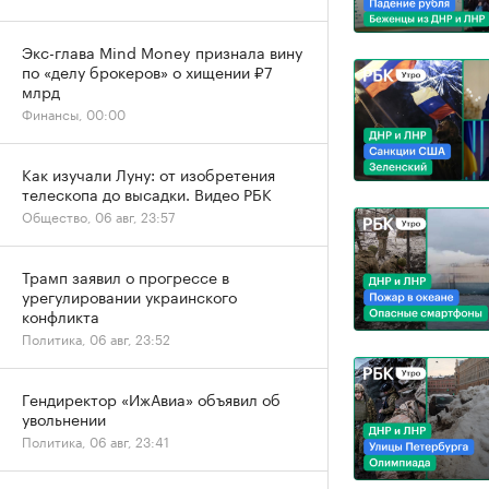
Экс-глава Mind Money признала вину
по «делу брокеров» о хищении ₽7
млрд
Финансы, 00:00
Как изучали Луну: от изобретения
телескопа до высадки. Видео РБК
Общество, 06 авг, 23:57
Трамп заявил о прогрессе в
урегулировании украинского
конфликта
Политика, 06 авг, 23:52
Гендиректор «ИжАвиа» объявил об
увольнении
Политика, 06 авг, 23:41