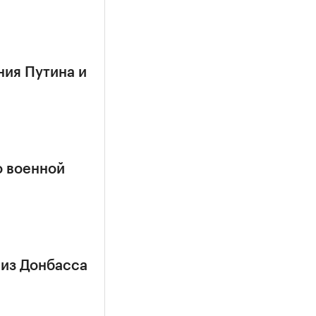
ния Путина и
о военной
 из Донбасса