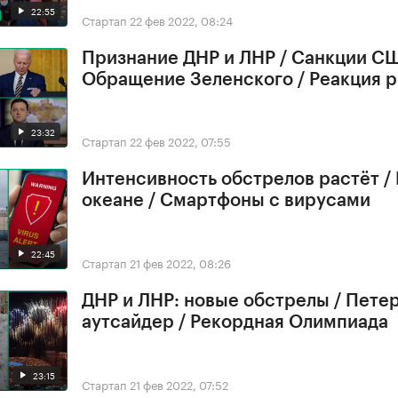
22:55
Стартап
22 фев 2022, 08:24
Признание ДНР и ЛНР / Санкции СШ
Обращение Зеленского / Реакция 
23:32
Стартап
22 фев 2022, 07:55
Интенсивность обстрелов растёт /
океане / Смартфоны с вирусами
22:45
Стартап
21 фев 2022, 08:26
ДНР и ЛНР: новые обстрелы / Петер
аутсайдер / Рекордная Олимпиада
23:15
Стартап
21 фев 2022, 07:52