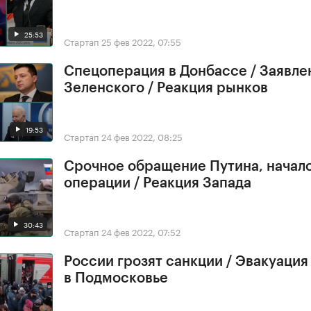
25:53
Стартап
25 фев 2022, 07:55
Спецоперация в Донбассе / Заявле
Зеленского / Реакция рынков
19:53
Стартап
24 фев 2022, 08:25
Срочное обращение Путина, начал
операции / Реакция Запада
30:43
Стартап
24 фев 2022, 07:52
России грозят санкции / Эвакуация
в Подмосковье