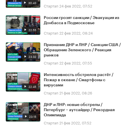
30:43
Стартап
24 фев 2022, 07:52
России грозят санкции / Эвакуация из
Донбасса в Подмосковье
22:55
Стартап
22 фев 2022, 08:24
Признание ДНР и ЛНР / Санкции США /
Обращение Зеленского / Реакция
рынков
23:32
Стартап
22 фев 2022, 07:55
Интенсивность обстрелов растёт /
Пожар в океане / Смартфоны с
вирусами
22:45
Стартап
21 фев 2022, 08:26
ДНР и ЛНР: новые обстрелы /
Петербург – аутсайдер / Рекордная
Олимпиада
23:15
Стартап
21 фев 2022, 07:52