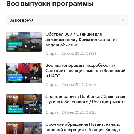
Все выпуски программы
За все время
Обстрел ВСУ / Санкции для
авиакомпаний / Крым восстановит
водоснабжение
23:50
Стартап
25 фев 2022, 08:31
Военная операция: подробности /
Санкции и реакция рынков /Зеленский
и НАТО
25:53
Стартап
25 фев 2022, 07:55
Спецоперация в Донбассе / Заявления
Путина и Зеленского / Реакция рынков
19:53
Стартап
24 фев 2022, 08:25
Срочное обращение Путина, начало
военной операции / Реакция Запада