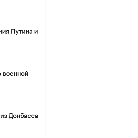
ния Путина и
о военной
 из Донбасса