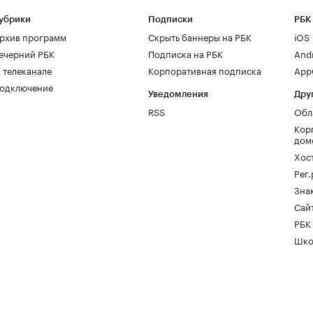
убрики
Подписки
РБК
рхив программ
Скрыть баннеры на РБК
iOS
ечерний РБК
Подписка на РБК
And
 телеканале
Корпоративная подписка
AppG
одключение
Уведомления
Дру
RSS
Обл
Кор
дом
Хос
Рег
Зна
Сайт
РБК
Шко