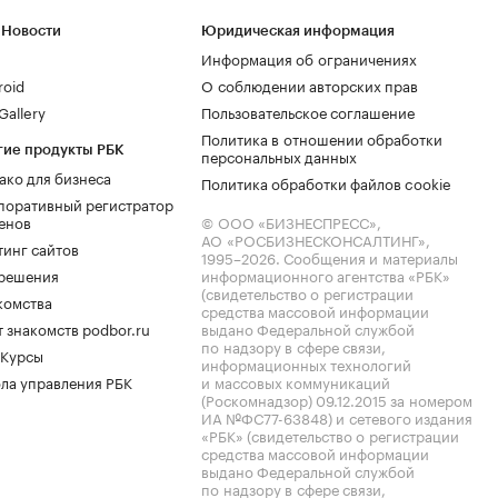
 Новости
Юридическая информация
Информация об ограничениях
roid
О соблюдении авторских прав
allery
Пользовательское соглашение
Политика в отношении обработки
гие продукты РБК
персональных данных
ако для бизнеса
Политика обработки файлов cookie
поративный регистратор
енов
© ООО «БИЗНЕСПРЕСС»,
АО «РОСБИЗНЕСКОНСАЛТИНГ»,
тинг сайтов
1995–2026
. Сообщения и материалы
.решения
информационного агентства «РБК»
(свидетельство о регистрации
комства
средства массовой информации
 знакомств podbor.ru
выдано Федеральной службой
по надзору в сфере связи,
 Курсы
информационных технологий
ла управления РБК
и массовых коммуникаций
(Роскомнадзор) 09.12.2015 за номером
ИА №ФС77-63848) и сетевого издания
«РБК» (свидетельство о регистрации
средства массовой информации
выдано Федеральной службой
по надзору в сфере связи,