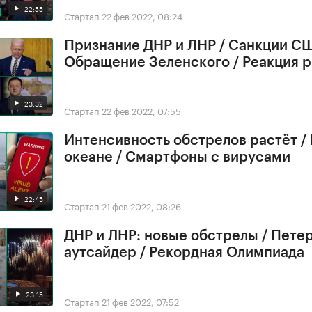
22:55
Стартап
22 фев 2022, 08:24
Признание ДНР и ЛНР / Санкции СШ
Обращение Зеленского / Реакция 
23:32
Стартап
22 фев 2022, 07:55
Интенсивность обстрелов растёт /
океане / Смартфоны с вирусами
22:45
Стартап
21 фев 2022, 08:26
ДНР и ЛНР: новые обстрелы / Петер
аутсайдер / Рекордная Олимпиада
23:15
Стартап
21 фев 2022, 07:52