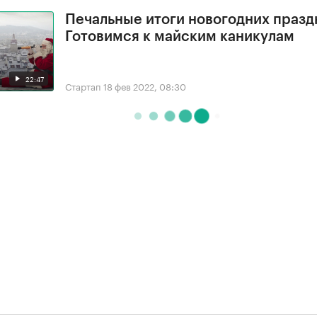
Печальные итоги новогодних празд
Готовимся к майским каникулам
22:47
Стартап
18 фев 2022, 08:30