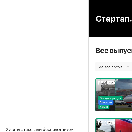
00
Стартап.
Все выпу
За все время
Хуситы атаковали беспилотником