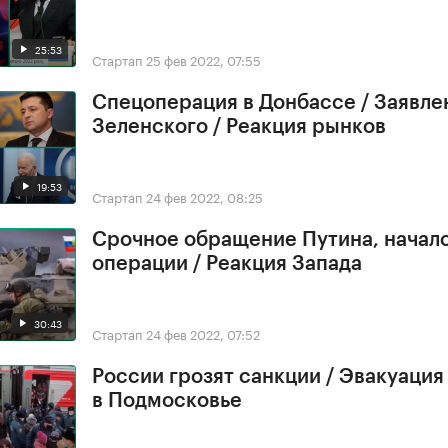
25:53
Стартап
25 фев 2022, 07:55
Спецоперация в Донбассе / Заявле
Зеленского / Реакция рынков
19:53
Стартап
24 фев 2022, 08:25
Срочное обращение Путина, начал
операции / Реакция Запада
30:43
Стартап
24 фев 2022, 07:52
России грозят санкции / Эвакуация
в Подмосковье