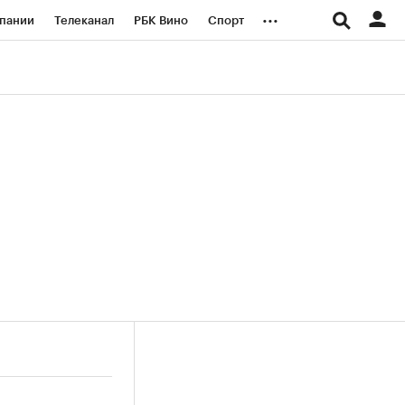
...
пании
Телеканал
РБК Вино
Спорт
ые проекты
Город
Стиль
Крипто
Спецпроекты СПб
логии и медиа
Финансы