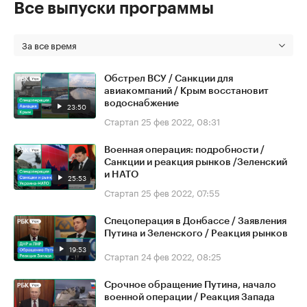
Все выпуски программы
За все время
Обстрел ВСУ / Санкции для
авиакомпаний / Крым восстановит
водоснабжение
23:50
Стартап
25 фев 2022, 08:31
Военная операция: подробности /
Санкции и реакция рынков /Зеленский
и НАТО
25:53
Стартап
25 фев 2022, 07:55
Спецоперация в Донбассе / Заявления
Путина и Зеленского / Реакция рынков
19:53
Стартап
24 фев 2022, 08:25
Срочное обращение Путина, начало
военной операции / Реакция Запада