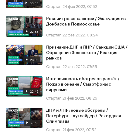
30:43
Стартап
24 фев 2022, 07:52
России грозят санкции / Эвакуация из
Донбасса в Подмосковье
22:55
Стартап
22 фев 2022, 08:24
Признание ДНР и ЛНР / Санкции США /
Обращение Зеленского / Реакция
рынков
23:32
Стартап
22 фев 2022, 07:55
Интенсивность обстрелов растёт /
Пожар в океане / Смартфоны с
вирусами
22:45
Стартап
21 фев 2022, 08:26
ДНР и ЛНР: новые обстрелы /
Петербург – аутсайдер / Рекордная
Олимпиада
23:15
Стартап
21 фев 2022, 07:52